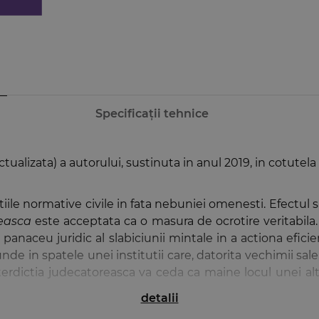
Specificații tehnice
tualizata) a autorului, sustinuta in anul 2019, in cotutel
ile normative civile in fata nebuniei omenesti. Efectul sau
reasca
este acceptata ca o masura de ocrotire veritabil
, panaceu juridic al slabiciunii mintale in a actiona efici
 in spatele unei institutii care, datorita vechimii sale
terdictia judecatoreasca va ceda ca maine locul unei alte
detalii
rata in trei parti. In prima, autorul se apleaca asupra is