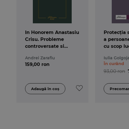
In Honorem Anastasiu
Protecția 
Crisu. Probleme
a persoane
controversate si
cu scop lu
actuale in dreptul
jurisprude
Andrei Zarafiu
Iulia Golgoj
romanesc
europene 
În curând
159,00 ron
Drepturil
93,00 ron