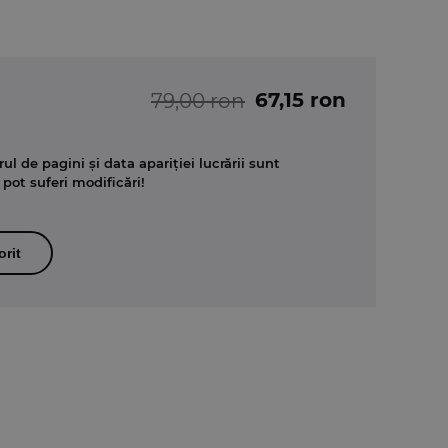
67,15 ron
79,00 ron
ul de pagini și data apariției lucrării sunt
 pot suferi modificări!
orit