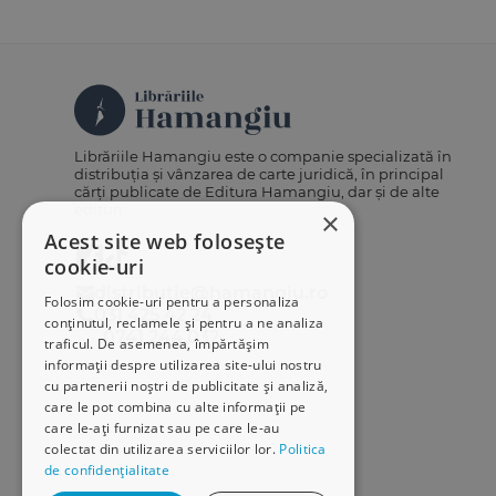
Librăriile Hamangiu este o companie specializată în
distribuția și vânzarea de carte juridică, în principal
cărți publicate de Editura Hamangiu, dar și de alte
edituri.
×
Acest site web folosește
cookie-uri
distributie@hamangiu.ro
Folosim cookie-uri pentru a personaliza
031 425 42 24
conținutul, reclamele și pentru a ne analiza
0741 244 032
traficul. De asemenea, împărtășim
informații despre utilizarea site-ului nostru
cu partenerii noștri de publicitate și analiză,
care le pot combina cu alte informații pe
care le-ați furnizat sau pe care le-au
colectat din utilizarea serviciilor lor.
Politica
de confidențialitate