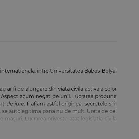
a internationala, intre Universitatea Babes-Bolyai
 ar fi de alungare din viata civila activa a celor
a. Aspect acum negat de unii. Lucrarea propune
ent
de jure
. Ii aflam astfel originea, secretele si ii
, se autolegitima pana nu de mult. Urata de cei
 masuri. Lucrarea priveste atat legislatia civila
toricului materiei, pentru a surprinde veritabila