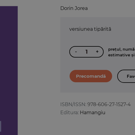
Dorin Jorea
versiunea tipărită
prețul, număr
-
+
estimative și
Fav
ISBN/ISSN:
978-606-27-1527-4
Editura:
Hamangiu