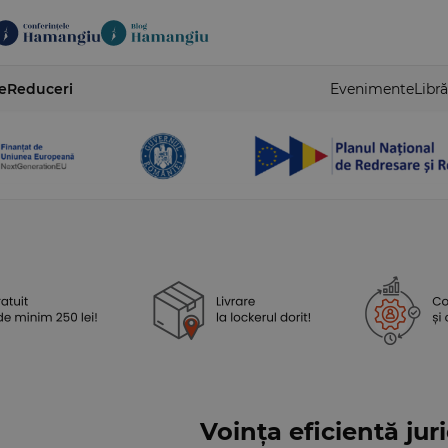
e
Reduceri
Evenimente
Libră
Voința eficientă jur