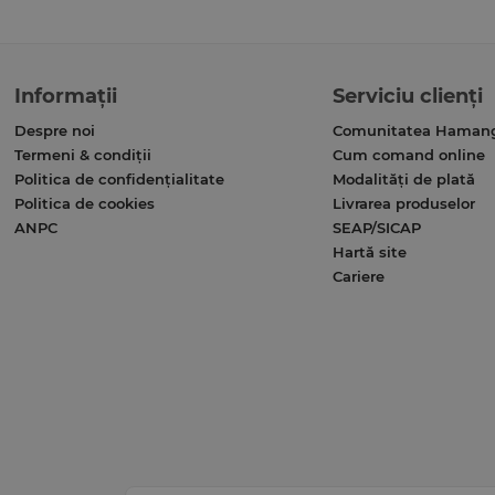
Informații
Serviciu clienți
Despre noi
Comunitatea Haman
Termeni & condiții
Cum comand online
Politica de confidențialitate
Modalități de plată
Politica de cookies
Livrarea produselor
ANPC
SEAP/SICAP
Hartă site
Cariere