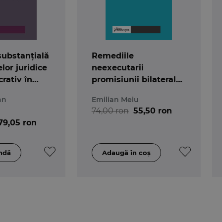
substanțială
Remediile
lor juridice
neexecutarii
crativ în
promisiunii bilaterale
nța Curții
de vanzare
an
Emilian Meiu
a
74,00 ron
55,50 ron
or Omului
79,05 ron