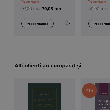
În curând
În curând
Dupa aceasta analiza, monografia
Vointa eficie
Drepturilor Omului
93,00 ron
79,05 ron
90,00 ron
descriu nebunia; scopul fiind de si a clarifica
legislativ de adoptare a Codului civil Napoleon.
Cod.
Alți clienți au cumpărat și
-15%