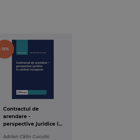
bi de minte” si motivatia evolutiilor legislative
m aici conceptul de capacitate a persoanei fizice,
sti. Alaturi de sensurile acordate notiunilor de
 regimului de capacitate de exercitiu restransa si
ta, se evidentiaza si legatura dintre
majorat
si
-15%
 darul sa intrige deopotriva instantele si simpli
 (actele incapabililor valide legal); contractele
 si ocrotit prin interdictia judecatoreasca, prin
persoana capabila, in cazul incetarii de drept a
ala, in contextul dreptului international privat,
Contractul de
ui de
legal capacity
din perspectiva „Conventiei
arendare -
 sinonimie conceptuala (sau doar terminologica)
perspective juridice în
e, autorul se pronunta si asupra modului in care
context european
Adrian Călin Cuculis