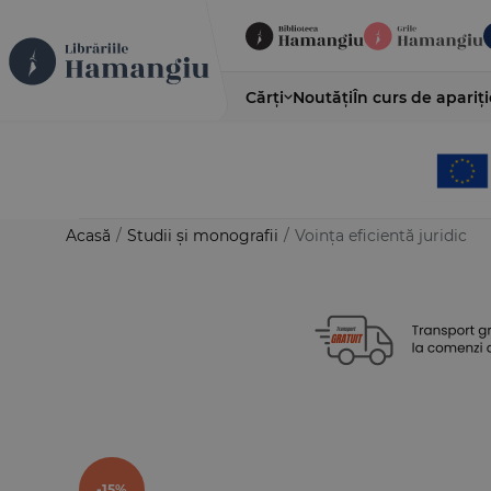
Cărți
Noutăți
În curs de apariți
Acasă
/
Studii și monografii
/
Voința eficientă juridic
-15%