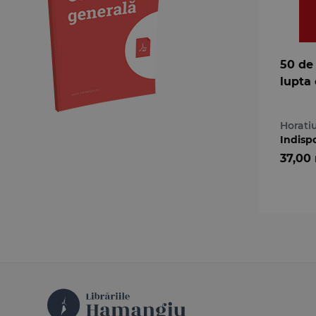
Medicină
Organizarea profesiilor
juridice
50 de 
Protecția drepturilor omului
lupta 
Psihologie
Teoria generală a dreptului
Variae
Horati
Indisp
37,00