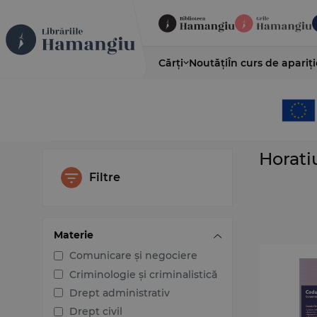
Cărți
Noutăți
În curs de apariți
Horati
Filtre
Materie
Comunicare și negociere
Criminologie și criminalistică
Drept administrativ
Drept civil