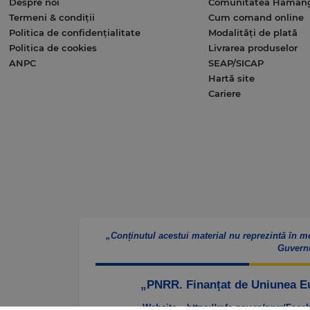
Despre noi
Comunitatea Haman
Termeni & condiții
Cum comand online
Politica de confidențialitate
Modalități de plată
Politica de cookies
Livrarea produselor
ANPC
SEAP/SICAP
Hartă site
Cariere
„Conținutul acestui material nu reprezintă în m
Guvern
„PNRR. Finanțat de Uniunea 
Website – https://mfe.gov.ro/pnrr/
Faceb