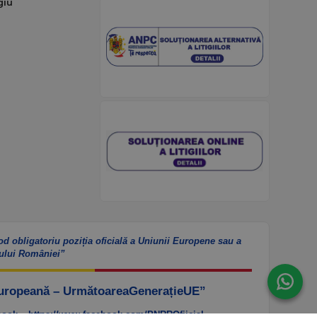
giu
od obligatoriu poziția oficială a Uniunii Europene sau a
ului României”
Europeană – UrmătoareaGenerațieUE”
ook – https://www.facebook.com/PNRROfiicial