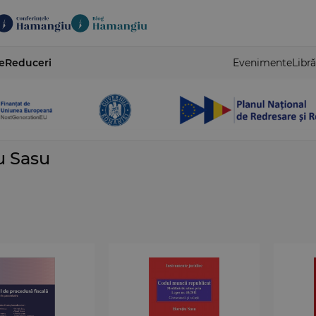
e
Reduceri
Evenimente
Libră
u Sasu