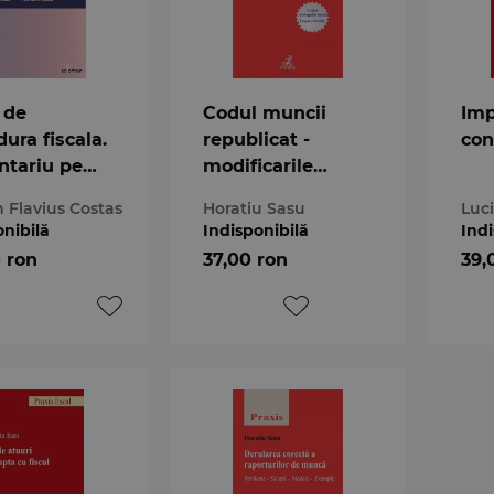
 de
Codul muncii
Imp
ura fiscala.
republicat -
con
tariu pe
modificarile
le
aduse prin Legea
 Flavius Costas
Horatiu Sasu
Luc
nr. 40/2011
onibilă
Indisponibilă
Indi
0 ron
37,00 ron
39,