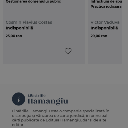
Gestionarea domeniului public
Infractiuni de abuz si
Practica judiciara
Cosmin Flavius Costas
Victor Vaduva
Indisponibilă
Indisponibilă
25,00 ron
29,00 ron
Librăriile Hamangiu este o companie specializată în
distribuția și vânzarea de carte juridică, în principal
cărți publicate de Editura Hamangiu, dar și de alte
edituri.