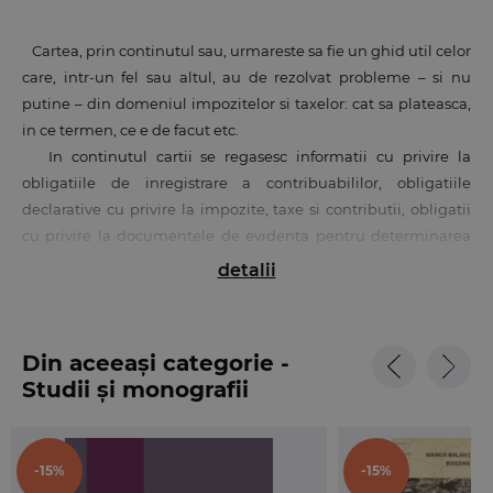
Cartea, prin continutul sau, urmareste sa fie un ghid util celor
care, intr-un fel sau altul, au de rezolvat probleme – si nu
putine – din domeniul impozitelor si taxelor: cat sa plateasca,
in ce termen, ce e de facut etc.
In continutul cartii se regasesc informatii cu privire la
obligatiile de inregistrare a contribuabililor, obligatiile
declarative cu privire la impozite, taxe si contributii, obligatii
cu privire la documentele de evidenta pentru determinarea
impozitelor, taxelor si contributiilor, alte obligatii fiscale
detalii
prevazute de Codul fiscal, Codul de procedura fiscala si acte
normative date in aplicarea lor, de legislatia privind
contributiile datorate de angajator si salariat. De asemenea, in
Din aceeași categorie -
lucrare veti gasi o sinteza a cursurilor de schimb utilizate in
Studii și monografii
fiscalitate, o prezentare a conditiilor ce trebuie indeplinite
pentru a beneficia de scutire in cazul TVA, precum si multe
alte informatii utile.
-15%
-15%