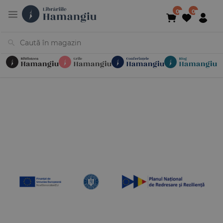
Cărți
Noutăți
În curs de apariție
Reduceri
Evenimente
Librării
Contact
Newsletter
031 425 4