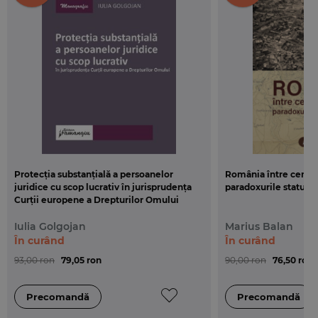
Protecția substanțială a persoanelor
România între centru 
juridice cu scop lucrativ în jurisprudența
paradoxurile statului
Curții europene a Drepturilor Omului
Iulia Golgojan
Marius Balan
În curând
În curând
93,00 ron
79,05 ron
90,00 ron
76,50 ron