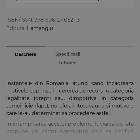
ISBN/ISSN:
978-606-27-0521-3
Editura:
Hamangiu
Specificații
Descriere
tehnice
Instantele din Romania, atunci cand incadreaza
motivele cuprinse in cererea de recurs in categoria
legalitate (drept) sau, dimpotriva, in categoria
temeinicie (fapt), nu ofera intotdeauna si motivele
care le-au determinat sa procedeze astfel.
In intampinarea acestei probleme, lucrarea de fata
propune un cadru conceptual care sa clarifice
distinctia dintre temeinicie si legalitate in ordinea