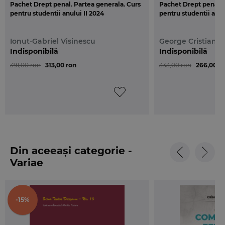
Pachet Drept penal. Partea generala. Curs
Pachet Drept penal. 
pentru studentii anului II 2024
pentru studentii anul
Ionut-Gabriel Visinescu
George Cristian I
Indisponibilă
Indisponibilă
391,00 ron
313,00 ron
333,00 ron
266,00 r
Din aceeași categorie -
Variae
-15%