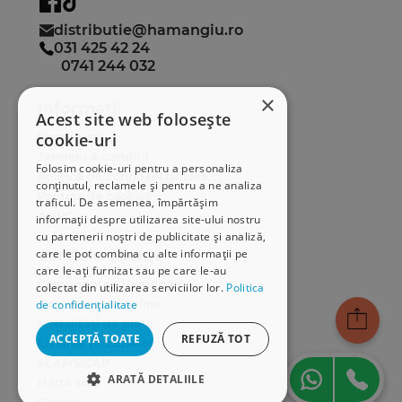
distributie@hamangiu.ro
031 425 42 24
0741 244 032
×
Informații
Acest site web folosește
Despre noi
cookie-uri
Termeni & condiții
Folosim cookie-uri pentru a personaliza
Politica de confidențialitate
conținutul, reclamele și pentru a ne analiza
Politica de cookies
traficul. De asemenea, împărtășim
ANPC
informații despre utilizarea site-ului nostru
cu partenerii noștri de publicitate și analiză,
Serviciu clienți
care le pot combina cu alte informații pe
care le-ați furnizat sau pe care le-au
Comunitatea Hamangiu
colectat din utilizarea serviciilor lor.
Politica
Cum comand online
de confidențialitate
Modalități de plată
ACCEPTĂ TOATE
REFUZĂ TOT
Livrarea produselor
SEAP/SICAP
ARATĂ DETALIILE
Hartă site
Cariere