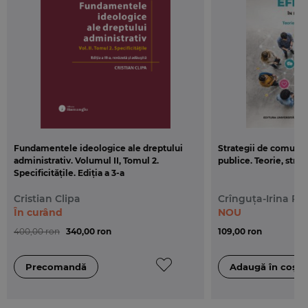
Fundamentele ideologice ale dreptului
Strategii de comunica
administrativ. Volumul II, Tomul 2.
publice. Teorie, strat
Specificitățile. Ediția a 3-a
Cristian Clipa
Crînguța-Irina Pe
În curând
NOU
400,00 ron
340,00 ron
109,00 ron