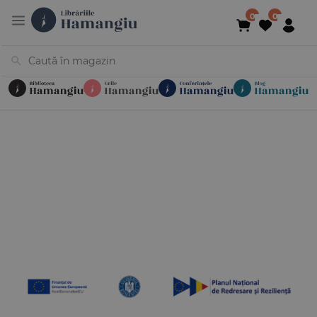
Cărți
Noutăți
În curs de apariție
Reduceri
Evenimente
Librării
Contact
Newsletter
031 425 4