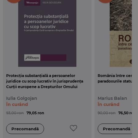
informare a publicului larg asupra conditiilor exercitarii
dreptului la libera circulatie in contextul proceselor de
globalizare.
Protecția substanțială a persoanelor
România între centru 
juridice cu scop lucrativ în jurisprudența
paradoxurile statului
Curții europene a Drepturilor Omului
Iulia Golgojan
Marius Balan
În curând
În curând
93,00 ron
79,05 ron
90,00 ron
76,50 ron