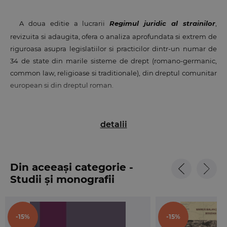
A doua editie a lucrarii
R
egimul juridic al strainilor
,
revizuita si adaugita, ofera o analiza aprofundata si extrem de
riguroasa asupra legislatiilor si practicilor dintr-un numar de
34 de state din marile sisteme de drept (romano-germanic,
common law, religioase si traditionale), din dreptul comunitar
european si din dreptul roman.
Este unul dintre cele mai cuprinzatoare studii de drept
detalii
comparat in materia regimului strainilor care analizeaza
evolutia legislatiilor statelor lumii cu privire la conditiile de
Din aceeași categorie -
Lucrarea Regimul juridic al strainilor vine in ajutorul
Studii și monografii
studentilor, juristilor, diplomatiilor si functionarilor consulari,
politistilor de frontiera si ofiterilor de imigrare care se
confrunta in activitatea practica cu probleme privind intrarea,
-15%
-15%
sederea si iesirea strainilor, avand in acelasi timp si un scop de