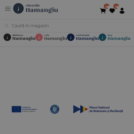
Cărți
Noutăți
În curs de apariție
Reduceri
Evenimente
Librării
Contact
Newsletter
031 425 4