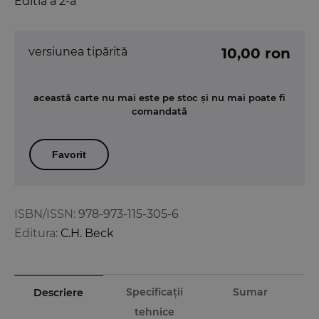
Editia a 2-a
versiunea tipărită
10,00 ron
această carte nu mai este pe stoc și nu mai poate fi
comandată
Favorit
ISBN/ISSN:
978-973-115-305-6
Editura:
C.H. Beck
Specificații
Sumar
Descriere
tehnice