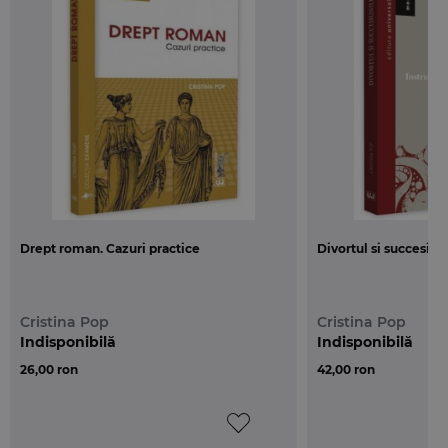
Sistematizarea materiei pe seminarii, Aspecte
importante din istoria Romei, Cronologie juridica si
institutionala a Romei, Dictionar de termeni juridici
latini , Subiecte propuse la examen – caietul de
seminarii vine in sprijinul informatiilor pe care
studentii le primesc in timpul cursului de drept
roman, fiind o baza teoretica minimala in acest
sens.
Drept roman. Cazuri practice
Divortul si succesiun
Cristina Pop
Cristina Pop
Indisponibilă
Indisponibilă
26,00 ron
42,00 ron