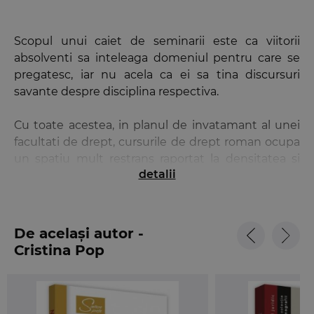
Scopul unui caiet de seminarii este ca viitorii
absolventi sa inteleaga domeniul pentru care se
pregatesc, iar nu acela ca ei sa tina discursuri
savante despre disciplina respectiva.
Cu toate acestea, in planul de invatamant al unei
facultati de drept, cursurile de drept roman ocupa
un spatiu mult restrans raportat la densitatea si
detalii
complexitatea disciplinei. Din acest motiv, alegerea
temelor si a stilului in care sunt abordate
seminariile devine critica si necesita o
sistematizare rationala a celor mai importante
De același autor -
institutii de drept privat roman, astfel incat
Cristina Pop
studentului sa i se ofere un minimum minimorum
in vederea aprofundarii materiei.
Prin structurarea sa in cele 5 sectiuni –