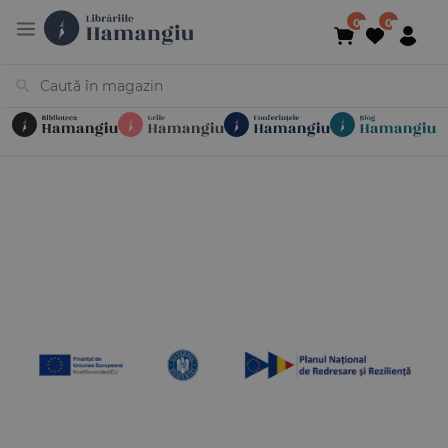
Cărți
Noutăți
În curs de apariție
Reduceri
Evenimente
Librării
Contact
Newsletter
031 425 4