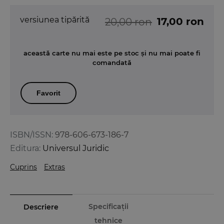
versiunea tipărită
17,00 ron
20,00 ron
această carte nu mai este pe stoc și nu mai poate fi
comandată
Favorit
ISBN/ISSN:
978-606-673-186-7
Editura:
Universul Juridic
Cuprins
Extras
Specificații
Descriere
tehnice