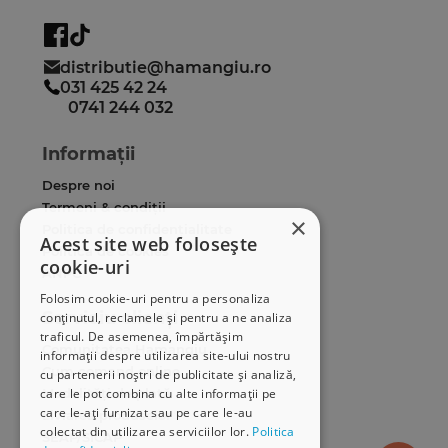
distributie@hamangiu.ro
031 425 42 24
0741 244 032
Informații
Despre noi
Termeni & condiții
×
Politica de confidențialitate
Acest site web folosește
Politica de cookies
cookie-uri
ANPC
Folosim cookie-uri pentru a personaliza
Serviciu clienți
conținutul, reclamele și pentru a ne analiza
traficul. De asemenea, împărtășim
Comunitatea Hamangiu
informații despre utilizarea site-ului nostru
Cum comand online
cu partenerii noștri de publicitate și analiză,
care le pot combina cu alte informații pe
Modalități de plată
care le-ați furnizat sau pe care le-au
Livrarea produselor
colectat din utilizarea serviciilor lor.
Politica
SEAP/SICAP