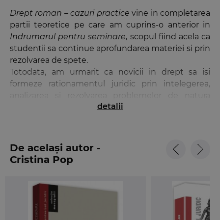
Drept roman – cazuri practice
vine in completarea
partii teoretice pe care am cuprins-o anterior in
Indrumarul pentru seminare
, scopul fiind acela ca
studentii sa continue aprofundarea materiei si prin
rezolvarea de spete.
Totodata, am urmarit ca novicii in drept sa isi
formeze rationamentul juridic prin intelegerea,
analizarea si rezolvarea problemelor de natura
detalii
practica propuse in lucrarea de fata.
Daca imbinarea teoriei si a spetelor duce la
rezultate pozitive in ceea ce priveste formarea
limbajului de specialitate, pragmatismul dreptului
De același autor -
roman ii deprinde pe studentii anului I sa se
Cristina Pop
pozitioneze atat de partea reclamantului, cat si a
paratului, dar, in acelasi timp, sa emita solutii in
calitate de magistrat, conturandu-si astfel un
punct de vedere juridic lucid motivat.