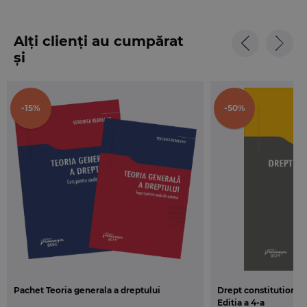
Alți clienți au cumpărat
și
-15%
-50%
Pachet Teoria generala a dreptului
Drept constitutional. 
Editia a 4-a