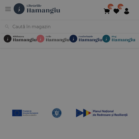
Cărți
Noutăți
În curs de apariție
Reduceri
Evenimente
Librării
Contact
Newsletter
031 425 4