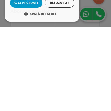
Cariere
ACCEPTĂ TOATE
REFUZĂ TOT
Abonare newsletter
ARATĂ DETALIILE
STRICT NECESARE
DE PERFORMANȚĂ
DE TARGETARE
DE FUNCŢIONALITATE
Strict necesare
De performanță
De targetare
De funcţionalitate
Cookie-urile strict necesare permit
funcționalitatea principală a site-ului web,
cum ar fi autentificarea utilizatorului și
gestionarea contului. Site-ul web nu poate fi
utilizat corect fără cookie-uri strict necesare.
„Conținutul acestui material nu reprezintă în mod