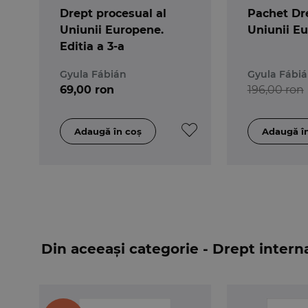
Drept procesual al
Pachet Dr
Uniunii Europene.
Uniunii E
Editia a 3-a
Gyula Fábián
Gyula Fábi
69,00 ron
196,00 ron
Din aceeași categorie - Drept intern