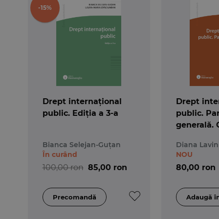
-15%
Drept internațional
Drept inte
public. Ediția a 3-a
public. Pa
generală. 
seminar
Bianca Selejan-Guțan
Diana Lavin
În curând
NOU
100,00 ron
85,00 ron
80,00 ron