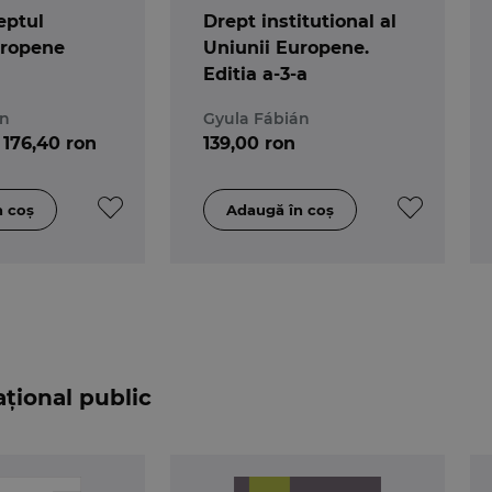
eptul
Drept institutional al
uropene
Uniunii Europene.
Editia a-3-a
án
Gyula Fábián
176,40 ron
139,00 ron
ațional public