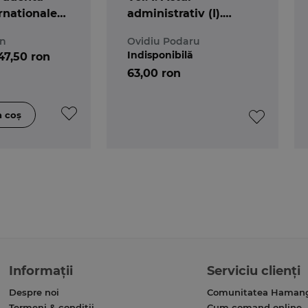
ernationale
administrativ (I).
e
Repere pentru o
án
Ovidiu Podaru
teorie altfel
Indisponibilă
47,50 ron
63,00 ron
Informații
Serviciu clienți
Despre noi
Comunitatea Haman
Termeni & condiții
Cum comand online