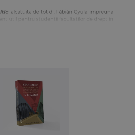
itie
, alcatuita de tot dl. Fábián Gyula, impreuna
nt util pentru studentii facultatilor de drept in
multiculturale, unde diversitatea etnica intra in