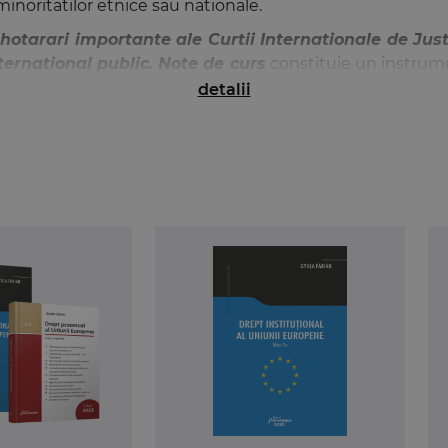
minoritatilor etnice sau nationale.
hotarari importante ale Curtii Internationale de Just
ternational public. Note de curs
constituie un instrume
adere pentru cei care studiaza in cadrul unei universitati 
detalii
ce sunt abordate cu incredere si cu toleranta.