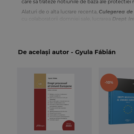
care sa trateze notiunile de baza ale protectiei 
Alaturi de o alta lucrare recenta,
Culegerea de
cu colaboratorii domniei sale, lucrarea
Drept in
studiul si aprofundarea acestei materii, cu prec
realitatile cotidiene, iar sensibilitatile recipro
De același autor - Gyula Fábián
-10%