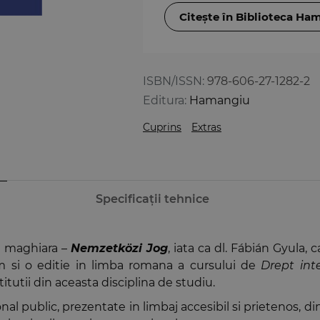
Citește în Biblioteca Ha
ISBN/ISSN:
978-606-27-1282-2
Editura:
Hamangiu
Cuprins
Extras
Specificații tehnice
ba maghiara –
Nemzetközi Jog
, iata ca dl. Fábián Gyula, 
m si o editie in limba romana a cursului de
Drept inte
titutii din aceasta disciplina de studiu.
al public, prezentate in limbaj accesibil si prietenos, di