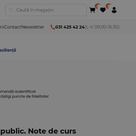
rii
Contact
Newsletter
031 425 42 24
(L-V 09:00-16:30)
 public. Note de curs