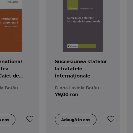
rnațional
Succesiunea statelor
rtea
la tratatele
Caiet de
internaționale
ia Botău
Diana Lavinia Botău
79,00 ron