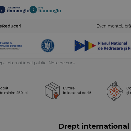
e
Reduceri
Evenimente
Libră
pt international public. Note de curs
Drept international