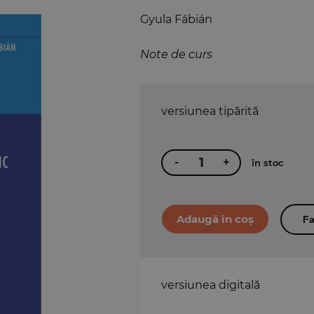
Gyula Fábián
Note de curs
versiunea tipărită
-
+
în stoc
Fa
versiunea digitală