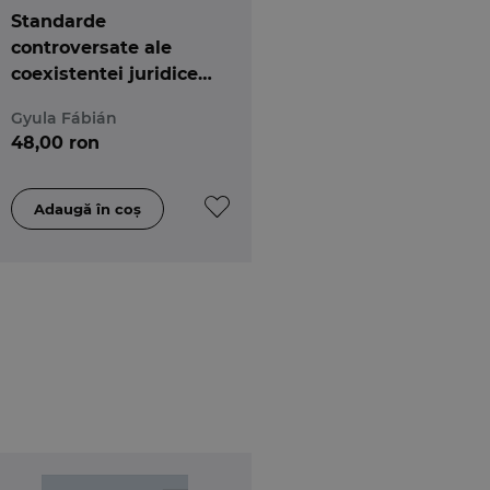
Standarde
controversate ale
coexistentei juridice
dintre majoritate si
Gyula Fábián
minoritatea maghiara
48,00 ron
in Romania