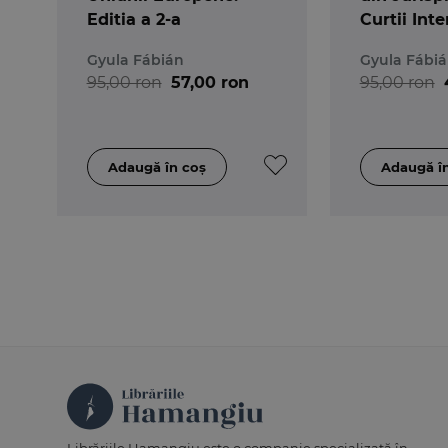
Editia a 2-a
Curtii Int
de Justiti
Gyula Fábián
Gyula Fábi
95,00 ron
57,00 ron
95,00 ron
Librăriile Hamangiu este o companie specializată în