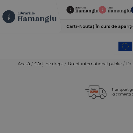
Cărți
Noutăți
În curs de apariți
Acasă
/
Cărți de drept
/
Drept internațional public
/
Dre