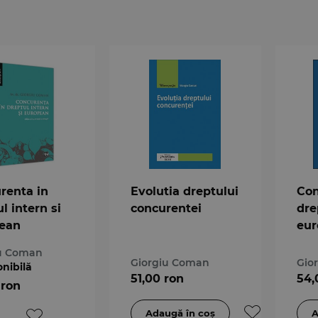
renta in
Evolutia dreptului
Con
l intern si
concurentei
dre
ean
eu
iu Coman
Giorgiu Coman
Gio
onibilă
51,00 ron
54,
 ron