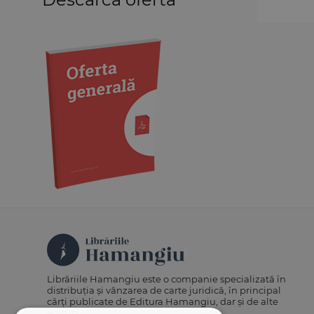
Medicină
Organizarea profesiilor
juridice
Protecția drepturilor omului
Psihologie
Teoria generală a dreptului
Variae
Librăriile Hamangiu este o companie specializată în
distribuția și vânzarea de carte juridică, în principal
cărți publicate de Editura Hamangiu, dar și de alte
edituri.