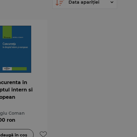
curenta in
ptul intern si
ropean
rgiu Coman
00 ron