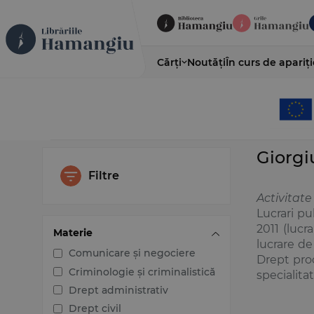
Cărți
Noutăți
În curs de apariți
Giorg
Filtre
Activitate
Lucrari pu
2011 (luc
Materie
lucrare de
Comunicare și negociere
Drept proc
Criminologie și criminalistică
specialitat
Drept administrativ
Drept civil