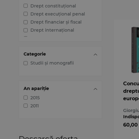
Drept constituțional
Drept execuțional penal
Drept financiar și fiscal
Drept internațional
Drept penal
Drept procesual civil
Categorie
Drept procesual penal
Dreptul afacerilor
Studii și monografii
Dreptul familiei
Dreptul mediului
Concu
Dreptul muncii și securității
An apariție
dreptu
sociale
2015
europ
Dreptul noilor tehnologii
2011
Dreptul proprietății
Giorg
intelectuale
Indisp
Dreptul Uniunii Europene
60,00
Jurisprudența instanțelor
Descarcă oferta
judecătorești