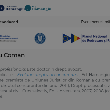
e
Reduceri
Evenimente
Libră
iu Coman
 profesionala:
Este doctor in drept, avocat.
blicate:
Evolutia dreptului concurentei
, Ed. Hamangiu
rare premiata de Uniunea Juristilor din Romania cu pr
 dreptul concurentei din anul 2011); Drept procesual civil
esual civil. Curs selectiv, Ed. Universitara, 2007, 2008 (
e.