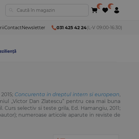
rii
Contact
Newsletter
031 425 42 24
(L-V 09:00-16:30)
 2015;
Concurenta in dreptul intern si european
,
emiul „Victor Dan Zlatescu” pentru cea mai buna
. Curs selectiv si teste grila, Ed. Hamangiu, 2011;
coautor); numeroase articole aparute in reviste de