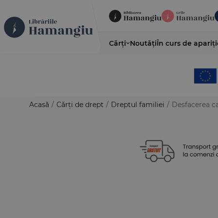
Cărți
Noutăți
În curs de apariți
Acasă
/
Cărți de drept
/
Dreptul familiei
/
Desfacerea ca