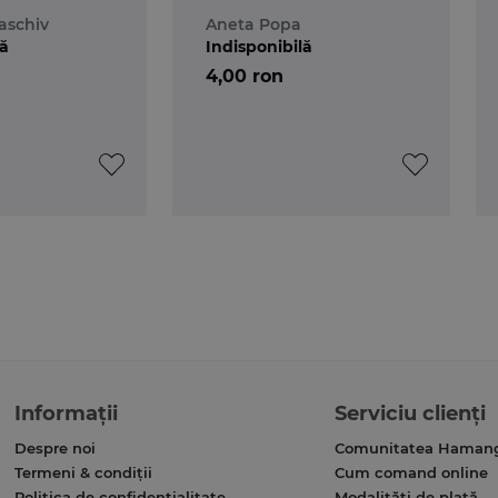
aschiv
Aneta Popa
lă
Indisponibilă
4,00 ron
Informații
Serviciu clienți
Despre noi
Comunitatea Haman
Termeni & condiții
Cum comand online
Politica de confidențialitate
Modalități de plată