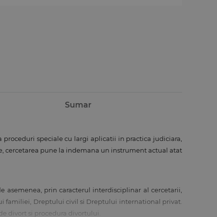
Sumar
oceduri speciale cu largi aplicatii in practica judiciara,
nte, cercetarea pune la indemana un instrument actual atat
asemenea, prin caracterul interdisciplinar al cercetarii,
 familiei, Dreptului civil si Dreptului international privat.
e divort si procedura divortului.