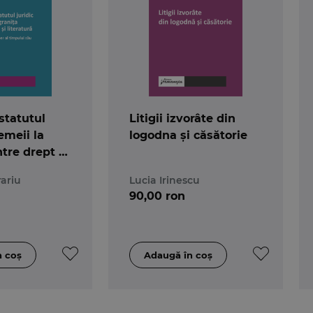
 statutul
Litigii izvorâte din
femeii la
logodna și căsătorie
ntre drept și
. George
ariu
Lucia Irinescu
er al
90,00 ron
său