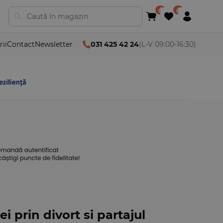
rii
Contact
Newsletter
031 425 42 24
(L-V 09:00-16:30)
i prin divort si partajul