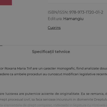
ISBN/ISSN:
978-973-1720-01-2
Editura:
Hamangiu
Cuprins
Specificații tehnice
oxana Maria Trif are un caracter monografic, fiind analizate doua pr
n vedere ca ambele proceduri au cunoscut modificari legislative rece
lucrarea are puternice accente de originalitate. Ea se remarca, de 
rept procesual civil, sa faca serioase incursiuni in domeniile Dreptului
ale elementele de drept comparat, indeosebi in legatura cu motivele d