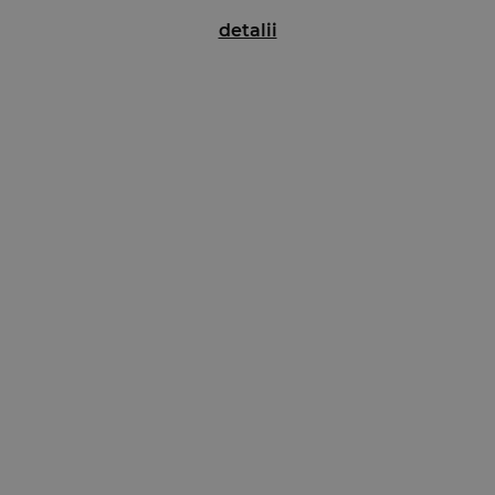
detalii
s amprenta, in mod benefic, experienta de cadru didactic, autoarea f