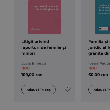
Litigii privind
Familia și
raporturi de familie și
juridic al 
minori
granița di
literatură
Lucia Irinescu
Ioana Pădur
Sand – rep
NOU
NOU
timpului 
109,00 ron
60,00 ron