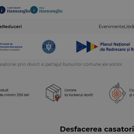
e
Reduceri
Evenimente
Libră
satoriei prin divort si partajul bunurilor comune ale sotilor
Desfacerea casatorie