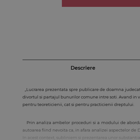
Descriere
„Lucrarea prezentata spre publicare de doamna judecator R
divortul si partajul bunurilor comune intre soti. Avand i
pentru teoreticienii, cat si pentru practicienii dreptului.
Prin analiza ambelor proceduri si a modului de abordare 
autoarea fiind nevoita ca, in afara analizei aspectelor de D
In acest context, subliniem si prezentarea unor substanti