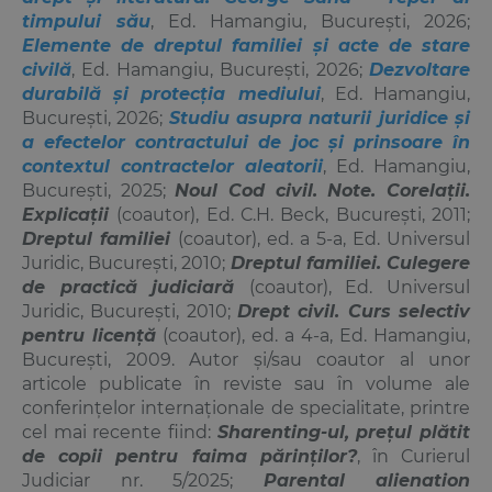
timpului său
, Ed. Hamangiu, București, 2026;
Elemente de dreptul familiei și acte de stare
civilă
, Ed. Hamangiu, București, 2026;
Dezvoltare
durabilă și protecția mediului
, Ed. Hamangiu,
București, 2026;
Studiu asupra naturii juridice și
a efectelor contractului de joc și prinsoare în
contextul contractelor aleatorii
, Ed. Hamangiu,
București, 2025;
Noul Cod civil. Note. Corelații.
Explicații
(coautor), Ed. C.H. Beck, București, 2011;
Dreptul familiei
(coautor), ed. a 5-a, Ed. Universul
Juridic, București, 2010;
Dreptul familiei. Culegere
de practică judiciară
(coautor), Ed. Universul
Juridic, București, 2010;
Drept civil. Curs selectiv
pentru licență
(coautor), ed. a 4-a, Ed. Hamangiu,
București, 2009.
Autor și/sau coautor al unor
articole publicate în reviste sau în volume ale
conferințelor internaționale de specialitate, printre
cel mai recente fiind:
Sharenting
-ul, prețul plătit
de copii pentru faima părinților?
, în Curierul
Judiciar nr. 5/2025;
Parental alienation