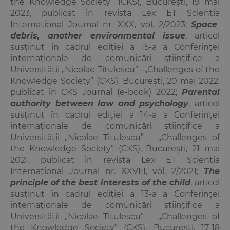
the Knowledge Society
” (
CKS
),
București, 19 mai
2023, publicat în revista Lex ET Scientia
International Journal
nr. XXX, vol. 2/2023;
Space
debris, another environmental issue
, articol
susținut
în cadrul ediției a 15-a a Conferinței
internaționale de comunicări științifice a
Universității „Nicolae Titulescu” –„
Challenges of the
Knowledge Society
” (
CKS
),
București, 20 mai 2022,
publicat în CKS Journal (e-book) 2022;
Parental
authority between law and psychology
,
articol
susținut
în cadrul ediției a 14-a a Conferinței
internaționale de comunicări științifice a
Universității „Nicolae Titulescu” – „
Challenges of
the Knowledge Society
” (
CKS
),
București, 21 mai
2021, publicat în revista Lex ET Scientia
International Journal
nr. XXVIII, vol. 2/2021;
The
principle of the best interests of the child
,
articol
susținut
în cadrul ediției a 13-a a Conferinței
internaționale de comunicări științifice a
Universității „Nicolae Titulescu” – „
Challenges of
the Knowledge Society
” (
CKS
),
București, 17-18