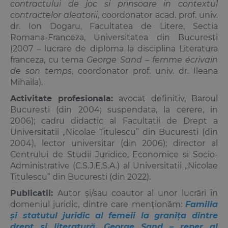
contractului de joc si prinsoare in contextul
contractelor aleatorii
, coordonator acad. prof. univ.
dr. Ion Dogaru, Facultatea de Litere, Sectia
Romana-Franceza, Universitatea din Bucuresti
(2007 – lucrare de diploma la disciplina Literatura
franceza, cu tema
George Sand –
femme écrivain
de son temps
, coordonator prof. univ. dr. Ileana
Mihaila).
Activitate profesionala:
avocat definitiv, Baroul
Bucuresti (din 2004; suspendata, la cerere, in
2006); cadru didactic al Facultatii de Drept a
Universitatii „Nicolae Titulescu” din Bucuresti (din
2004), lector universitar (din 2006); director al
Centrului de Studii Juridice, Economice si Socio-
Administrative (C.S.J.E.S.A.) al Universitatii „Nicolae
Titulescu” din Bucuresti (din 2022).
Publicatii
:
Autor și/sau coautor al unor lucrări în
domeniul juridic, dintre care menționăm:
Familia
și statutul juridic al femeii la granița dintre
drept și literatură. George Sand – reper al