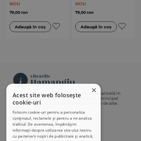
contractelor aleatorii
NOU
NOU
79,00 ron
79,00 ron
×
Librăriile Hamangiu este o companie specializată în
Acest site web folosește
distribuția și vânzarea de carte juridică, în principal
cookie-uri
cărți publicate de Editura Hamangiu, dar și de alte
edituri.
Folosim cookie-uri pentru a personaliza
conținutul, reclamele și pentru a ne analiza
traficul. De asemenea, împărtășim
informații despre utilizarea site-ului nostru
distributie@hamangiu.ro
cu partenerii noștri de publicitate și analiză,
031 425 42 24