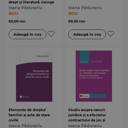
drept și literatură. George
Sand – reper al timpului său
Ioana Pădurariu
Ioana Pădurariu
NOU
NOU
60,00 ron
69,00 ron
Elemente de dreptul
Studiu asupra naturii
familiei și acte de stare
juridice și a efectelor
civilă
contractului de joc și
Ioana Pădurariu
prinsoare în contextul
Ioana Pădurariu