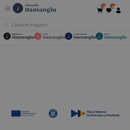
Cărți
Noutăți
În curs de apariție
Reduceri
Evenimente
Librării
Contact
Newsletter
031 425 4