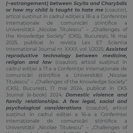
(~estrangement) between Scylla and Charybdis
or how my child is taught to hate me
(coautor),
articol susținut
în cadrul ediției a 18-a a Conferinței
internaționale de comunicări științifice a
Universității „Nicolae Titulescu” – „
Challenges of
the Knowledge Society
” (
CKS
),
București, 16 mai
2025, publicat în revista Lex ET Scientia
International Journal
nr. XXXII, vol. 1/2025;
Assisted
reproductive technology between medicine,
religion and law
(coautor),
articol susținut
în
cadrul ediției a 17-a a Conferinței internaționale de
comunicări științifice a
Universității „Nicolae
Titulescu” – „
Challenges of the Knowledge Society
”
(
CKS
),
București, 17 mai 2024, publicat în CKS
Journal (e-book) 2024;
Domestic violence and
family relationships. A few legal, social and
psychological considerations
(coautor)
,
articol
susținut
în cadrul ediției a 16-a a Conferinței
internaționale de comunicări științifice a
Universității „Nicolae Titulescu” – „
Challenges of