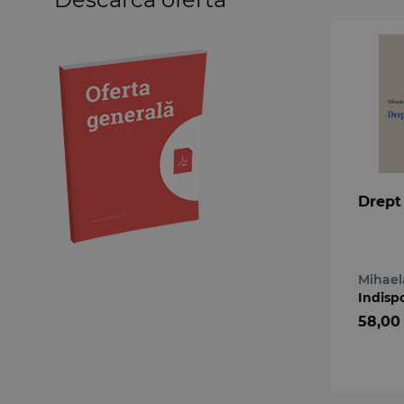
Medicină
Organizarea profesiilor
juridice
Protecția drepturilor omului
Psihologie
Teoria generală a dreptului
Variae
Drept 
Mihael
Indisp
58,00