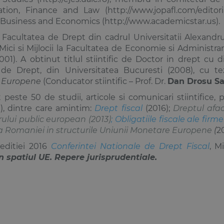
tion, Finance and Law (http://www.jopafl.com/editorial
f Business and Economics (http://www.academicstar.us).
 Facultatea de Drept din cadrul Universitatii Alexandr
 Mici si Mijlocii la Facultatea de Economie si Administr
2001). A obtinut titlul stiintific de Doctor in drept cu d
i de Drept, din Universitatea Bucuresti (2008), cu te
 Europene
(Conducator stiintific – Prof. Dr.
Dan Drosu S
 peste 50 de studii, articole si comunicari stiintific
e), dintre care amintim:
Drept fiscal
(2016);
Dreptul afac
rului public european (2013)
;
Obligatiile fiscale ale firme
a Romaniei in structurile Uniunii Monetare Europene
(
2
 editiei 2016
Conferintei Nationale de Drept Fiscal
, M
in spatiul UE. Repere jurisprudentiale.