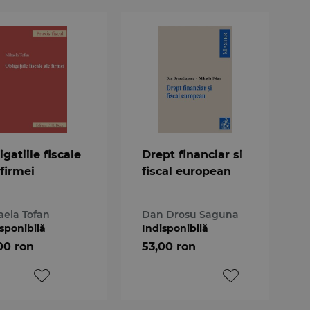
igatiile fiscale
Drept financiar si
 firmei
fiscal european
aela Tofan
Dan Drosu Saguna
sponibilă
Indisponibilă
00 ron
53,00 ron