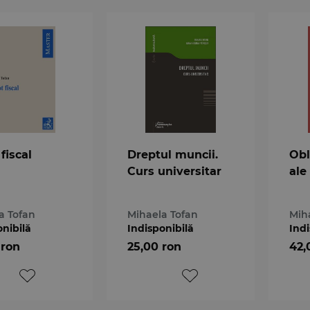
fiscal
Dreptul muncii.
Obl
Curs universitar
ale
a Tofan
Mihaela Tofan
Mih
onibilă
Indisponibilă
Indi
 ron
25,00 ron
42,