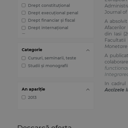
Drept constituțional
Administra
Journal o
Drept execuțional penal
Drept financiar și fiscal
A absolvit
Afacerilor
Drept internațional
din Iasi (
Drept penal
Facultati
Drept procesual civil
Monetare
Categorie
Drept procesual penal
A publicat
Dreptul afacerilor
Cursuri, seminarii, teste
colaborar
Dreptul familiei
Studii și monografii
functiona
Dreptul mediului
Integrare
Dreptul muncii și securității
In cadrul
sociale
An apariție
Accizele 
Dreptul noilor tehnologii
2013
Dreptul proprietății
intelectuale
Dreptul Uniunii Europene
Jurisprudența instanțelor
Descarcă oferta
judecătorești