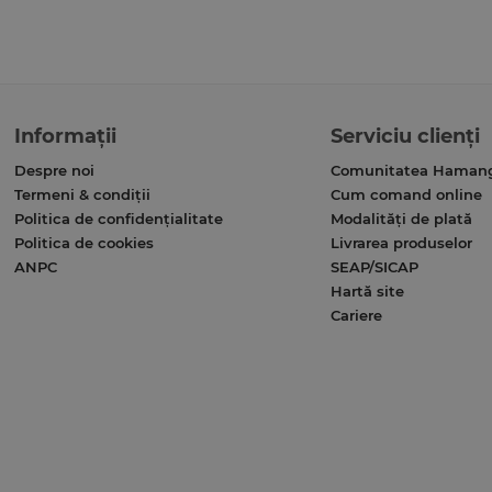
Informații
Serviciu clienți
Despre noi
Comunitatea Haman
Termeni & condiții
Cum comand online
Politica de confidențialitate
Modalități de plată
Politica de cookies
Livrarea produselor
ANPC
SEAP/SICAP
Hartă site
Cariere