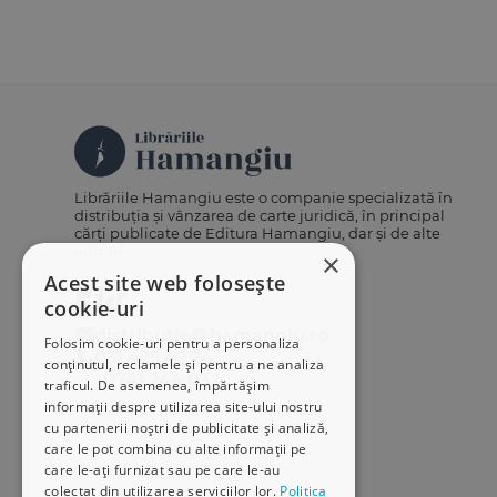
Librăriile Hamangiu este o companie specializată în
distribuția și vânzarea de carte juridică, în principal
cărți publicate de Editura Hamangiu, dar și de alte
edituri.
×
Acest site web folosește
cookie-uri
distributie@hamangiu.ro
Folosim cookie-uri pentru a personaliza
031 425 42 24
conținutul, reclamele și pentru a ne analiza
0741 244 032
traficul. De asemenea, împărtășim
informații despre utilizarea site-ului nostru
cu partenerii noștri de publicitate și analiză,
care le pot combina cu alte informații pe
care le-ați furnizat sau pe care le-au
colectat din utilizarea serviciilor lor.
Politica