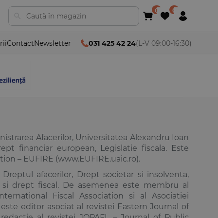
rii
Contact
Newsletter
031 425 42 24
(L-V 09:00-16:30)
istrarea Afacerilor, Universitatea Alexandru Ioan
ept financiar european, Legislatie fiscala. Este
tion – EUFIRE (www.EUFIRE.uaic.ro).
Dreptul afacerilor, Drept societar si insolventa,
lor si drept fiscal. De asemenea este membru al
ernational Fiscal Association si al Asociatiei
te editor asociat al revistei Eastern Journal of
redactie al revistei JOPAFL – Journal of Public