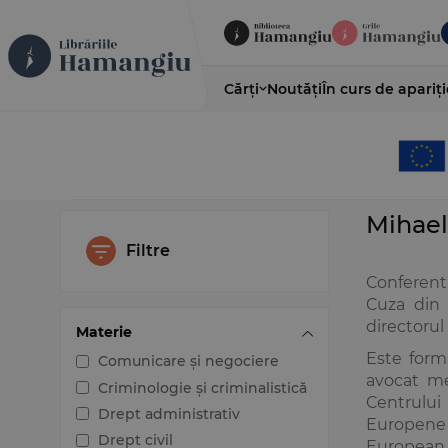
Cărți
Noutăți
În curs de apariți
Mihael
Filtre
Conferenti
Cuza din I
directoru
Materie
Este forma
Comunicare și negociere
avocat me
Criminologie și criminalistică
Centrului
Drept administrativ
Europene p
Drept civil
European 