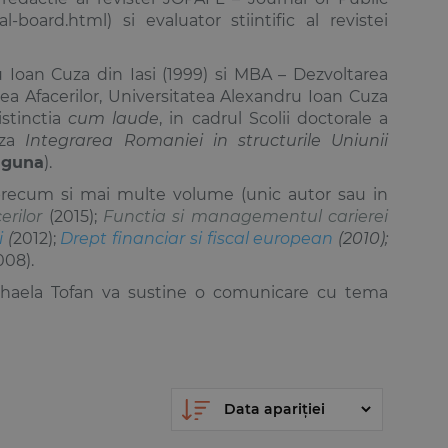
-board.html) si evaluator stiintific al revistei
u Ioan Cuza din Iasi (1999) si MBA – Dezvoltarea
area Afacerilor, Universitatea Alexandru Ioan Cuza
istinctia
cum laude
, in cadrul Scolii doctorale a
za
Integrarea Romaniei in structurile Uniunii
aguna
).
e, precum si mai multe volume (unic autor sau in
erilor
(2015);
Functia si managementul carierei
i
(
2012);
Drept financiar si fiscal european
(2010);
008).
ihaela Tofan va sustine o comunicare cu tema