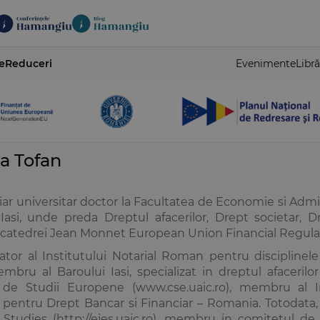
e
Reduceri
Evenimente
Libră
a Tofan
ar universitar doctor la Facultatea de Economie si Admin
asi, unde preda Dreptul afacerilor, Drept societar, Dr
l catedrei Jean Monnet European Union Financial Regula
tor al Institutului Notarial Roman pentru disciplinele 
mbru al Baroului Iasi, specializat in dreptul afaceri
 de Studii Europene (www.cse.uaic.ro), membru al Int
entru Drept Bancar si Financiar – Romania. Totodata, es
Studies (http://ejes.uaic.ro), membru in comitetul de 