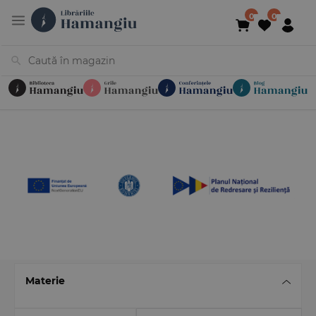
Cărți
Noutăți
În curs de apariție
Reduceri
Evenimente
Librării
Contact
Newsletter
031 425 4
Materie