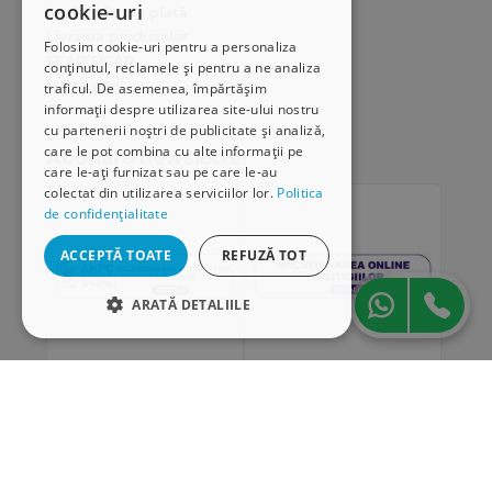
cookie-uri
Modalități de plată
Livrarea produselor
Folosim cookie-uri pentru a personaliza
SEAP/SICAP
conținutul, reclamele și pentru a ne analiza
Hartă site
traficul. De asemenea, împărtășim
Cariere
informații despre utilizarea site-ului nostru
cu partenerii noștri de publicitate și analiză,
care le pot combina cu alte informații pe
Abonare newsletter
care le-ați furnizat sau pe care le-au
colectat din utilizarea serviciilor lor.
Politica
de confidențialitate
ACCEPTĂ TOATE
REFUZĂ TOT
ARATĂ DETALIILE
STRICT NECESARE
DE PERFORMANȚĂ
„Conținutul acestui material nu reprezintă în mod
DE TARGETARE
obligatoriu poziția oficială a Uniunii Europene sau a
Guvernului României”
DE FUNCŢIONALITATE