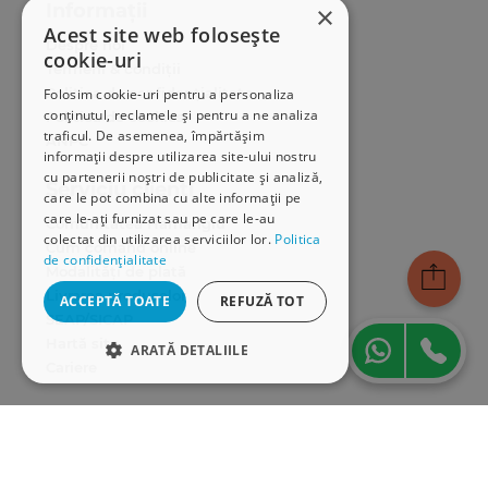
Informații
×
Acest site web folosește
Despre noi
cookie-uri
Termeni & condiții
Politica de confidențialitate
Folosim cookie-uri pentru a personaliza
conținutul, reclamele și pentru a ne analiza
Politica de cookies
traficul. De asemenea, împărtășim
ANPC
informații despre utilizarea site-ului nostru
cu partenerii noștri de publicitate și analiză,
Serviciu clienți
care le pot combina cu alte informații pe
care le-ați furnizat sau pe care le-au
Comunitatea Hamangiu
colectat din utilizarea serviciilor lor.
Politica
Cum comand online
de confidențialitate
Modalități de plată
Livrarea produselor
ACCEPTĂ TOATE
REFUZĂ TOT
SEAP/SICAP
Hartă site
ARATĂ DETALIILE
Cariere
STRICT NECESARE
Abonare newsletter
DE PERFORMANȚĂ
DE TARGETARE