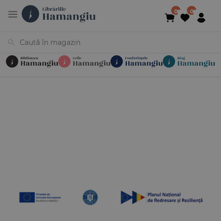
Cărți
Noutăți
În curs de apariție
Reduceri
Evenimente
Librării
Contact
Newsletter
031 425 4