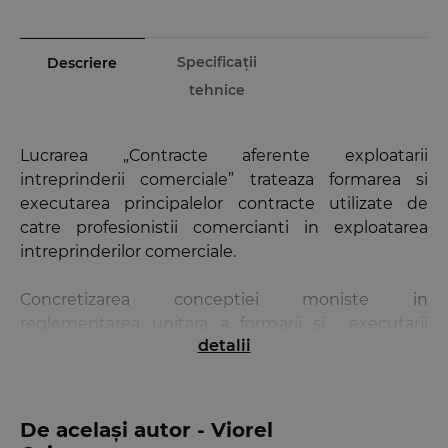
Specificații
Descriere
tehnice
Lucrarea „Contracte aferente exploatarii
intreprinderii comerciale” trateaza formarea si
executarea principalelor contracte utilizate de
catre profesionistii comercianti in exploatarea
intreprinderilor comerciale.
Concretizarea conceptiei moniste in
reglementarea unitara a formarii si executarii
detalii
obligatiilor in materie civila nu a exclus existenta
unor reguli speciale privind formarea si executarea
obligatiilor derivate din raporturile la care participa
profesionistii comercianti, in exploatarea unei
De același autor - Viorel
intreprinderi comerciale. Contractele incheiate