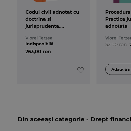
Codul civil adnotat cu
Procedura 
doctrina si
Practica j
jurisprudenta.
adnotata
Volumul I - art. 1-952
Viorel Terzea
Viorel Terze
Indisponibilă
52,00 ron
263,00 ron
Din aceeași categorie - Drept financia