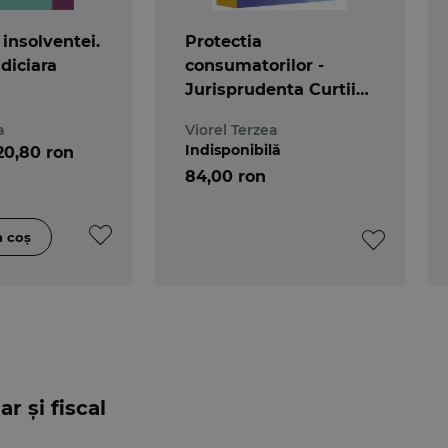
insolventei.
Protectia
udiciara
consumatorilor -
Jurisprudenta Curtii
de Justitie a Uniunii
a
Viorel Terzea
Europene
Indisponibilă
20,80 ron
84,00 ron
r și fiscal