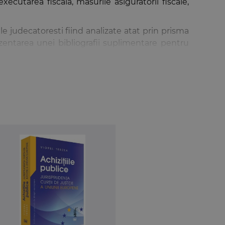
 executarea fiscala, masurile asiguratorii fiscale,
le judecatoresti fiind analizate atat prin prisma
ezentarea unei bibliografii suplimentare pentru
le Codului de procedura fiscala din 2003 cuprind
ocedurii fiscale, fiind utila tuturor persoanelor