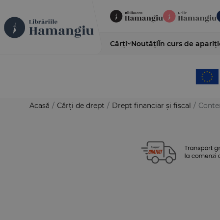
Cărți
Noutăți
În curs de apariți
Acasă
/
Cărți de drept
/
Drept financiar și fiscal
/
Conten