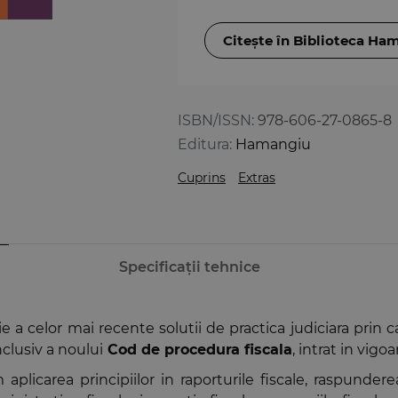
Citește în Biblioteca Ha
ISBN/ISSN:
978-606-27-0865-8
Editura:
Hamangiu
Cuprins
Extras
Specificații tehnice
e a celor mai recente solutii de practica judiciara prin 
inclusiv a noului
Cod de procedura fiscala
, intrat in vigo
licarea principiilor in raporturile fiscale, raspunderea