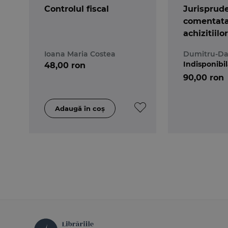
Controlul fiscal
Jurisprud
comentata
achizitiilo
Volumul V
Ioana Maria Costea
Dumitru-Da
Indisponibi
48,00 ron
90,00 ron