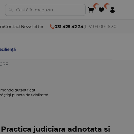
rii
Contact
Newsletter
031 425 42 24
(L-V 09:00-16:30)
NCPF
 Practica judiciara adnotata si