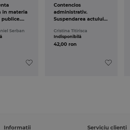
enta
Contencios
 in materia
administrativ.
r publice.
Suspendarea actului
I
administrativ. Practica
niel Serban
Cristina Titirisca
judiciara recenta
lă
Indisponibilă
42,00 ron
Informații
Serviciu clienți