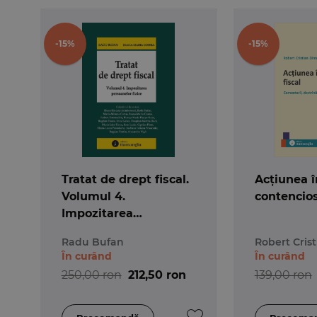
-15%
-15%
Tratat de drept fiscal.
Acțiunea î
Volumul 4.
contencios
Impozitarea
persoanelor fizice
Radu Bufan
Robert Cris
În curând
În curând
250,00 ron
212,50 ron
139,00 ron