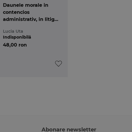
Daunele morale in
contencios
administrativ, in litigii
cu profesionisti, de
Lucia Uta
munca si de asigurari
Indisponibilă
sociale
48,00 ron
Abonare newsletter