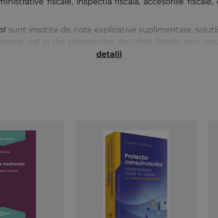
nistrative fiscale, inspectia fiscala, accesoriile fiscale,
ale.
al
sunt insotite de note explicative suplimentare, solutii
opene, cat si din perspectiva doctrinei fiscale, prin pr
 solutionate in temeiul dispozitiilor Codului fiscal si a
detalii
slatie.
sigure o mai buna cunoastere si aplicare a dispozitiilor pr