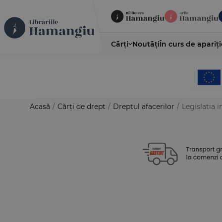
Cărți
Noutăți
În curs de apariți
Acasă
/
Cărți de drept
/
Dreptul afacerilor
/
Legislatia i