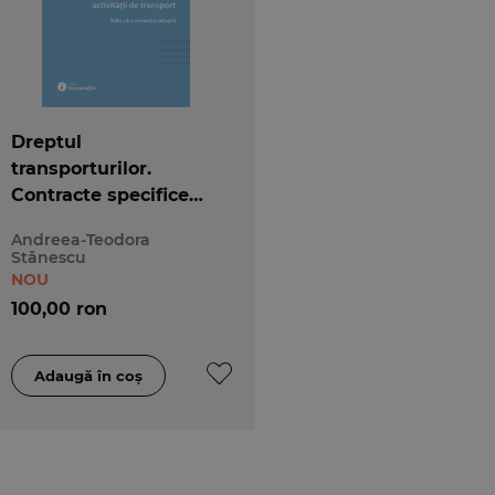
Dreptul
transporturilor.
Contracte specifice
activității de
Andreea-Teodora
transport. Ediția a 8-a
Stănescu
NOU
100,00 ron