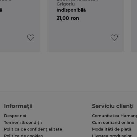
Grigoriu
lă
Indisponibilă
21,00 ron
Informații
Serviciu clienți
Despre noi
Comunitatea Haman
Termeni & condiții
Cum comand online
Politica de confidențialitate
Modalități de plată
Politica de cookies
Livrarea produselor