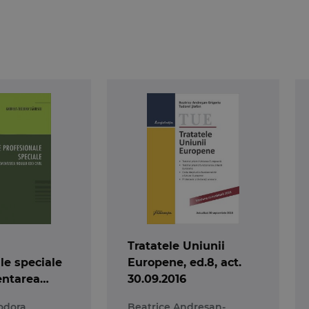
Tratatele Uniunii
le speciale
Europene, ed.8, act.
entarea
30.09.2016
 civil
odora
Beatrice Andresan-