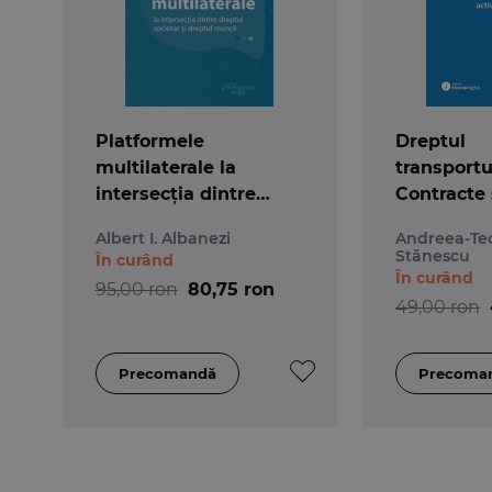
Platformele
Dreptul
multilaterale la
transportur
intersecția dintre
Contracte 
dreptul societar și
activității
Albert I. Albanezi
Andreea-Te
dreptul muncii
transport. 
Stănescu
În curând
și spețe. 
În curând
95,00 ron
80,75 ron
seminar
49,00 ron