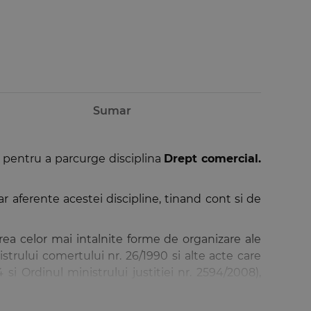
Sumar
 pentru a parcurge disciplina
Drept comercial.
 aferente acestei discipline, tinand cont si de
rea celor mai intalnite forme de organizare ale
istrului comertului nr. 26/1990 si alte acte care
 si Ordinul ministrului justitiei nr. 2594/2008),
 intreprinderile individuale si intreprinderile
le de prevenire a insolventei si de insolventa si