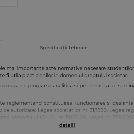
Specificații tehnice
le mai importante acte normative necesare studentilor
e fi utila practicienilor in domeniul dreptului societar.
bazeaza pe programa analitica si pe tematica de seminar
te reglementand constituirea, functionarea si desfiinta
izice autorizate: Legea societatilor nr. 31/1990, Legea reg
istrul comertului (O.U.G. nr. 116/2009, Legea nr. 359/2004
tatilor economice de catre persoanele fizice autorizate,
detalii
concurentei neloiale, Legea nr. 85/2014 privind proceduri