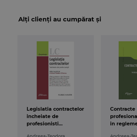
Alți clienți au cumpărat și
Legislatia contractelor
Contracte
incheiate de
profesiona
profesionisti
in reglem
01.03.2016
noului Cod
Andreea-Teodora
Andreea-Te