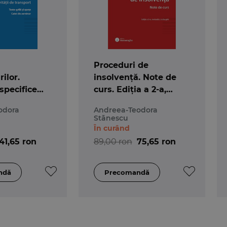
Proceduri de
ilor.
insolvență. Note de
specifice
curs. Ediția a 2-a,
 de
revizuită și adaugită
odora
Andreea-Teodora
Teste-grilă
Stănescu
Caiet de
În curând
41,65 ron
89,00 ron
75,65 ron