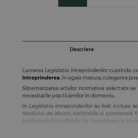
Descriere
Lucrarea
Legislatia intreprinderilor
cuprinde ce
Intreprinderea
. In egala masura, culegerea poat
Sistematizarea actelor normative selectate se 
necesitatile practicienilor in domeniu.
In
Legislatia intreprinderilor
au fost incluse ac
mediului de afaceri, societatile si persoanele f
legifereaza formalitatile de inregistrare la reg
O.U.G. nr. 44/2008 privind desfasurarea activi
familiale, Legea nr. 11/1991 privind combaterea 