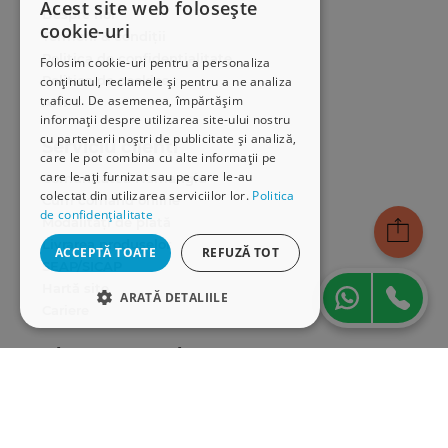
Acest site web folosește
Despre noi
cookie-uri
Termeni & condiții
Politica de confidențialitate
Folosim cookie-uri pentru a personaliza
Politica de cookies
conținutul, reclamele și pentru a ne analiza
traficul. De asemenea, împărtășim
ANPC
informații despre utilizarea site-ului nostru
cu partenerii noștri de publicitate și analiză,
Serviciu clienți
care le pot combina cu alte informații pe
care le-ați furnizat sau pe care le-au
Comunitatea Hamangiu
colectat din utilizarea serviciilor lor.
Politica
Cum comand online
de confidențialitate
Modalități de plată
Livrarea produselor
ACCEPTĂ TOATE
REFUZĂ TOT
SEAP/SICAP
Hartă site
ARATĂ DETALIILE
Cariere
STRICT NECESARE
Abonare newsletter
DE PERFORMANȚĂ
DE TARGETARE
DE FUNCŢIONALITATE