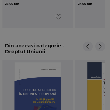
26,00 ron
24,00 ron
Cartea este tiparita in format A5 (145x205 mm), pe
hartie ofset.
Din aceeași categorie -
Dreptul Uniunii
Europene