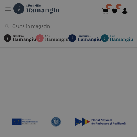
Cărți
Noutăți
În curs de apariție
Reduceri
Evenimente
Librării
Contact
Newsletter
031 425 4