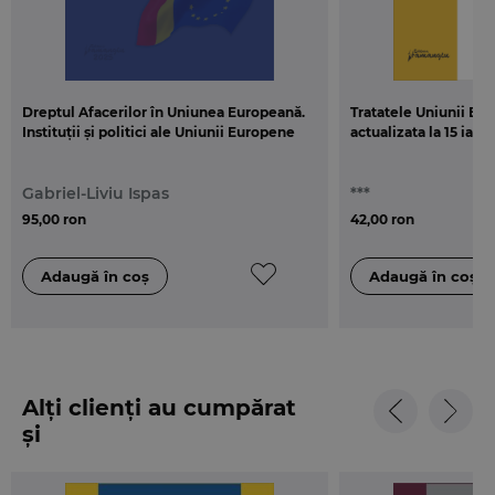
Dreptul Afacerilor în Uniunea Europeană.
Tratatele Uniunii Eur
Instituții și politici ale Uniunii Europene
actualizata la 15 ianu
Gabriel-Liviu Ispas
***
95,00 ron
42,00 ron
Alți clienți au cumpărat
și