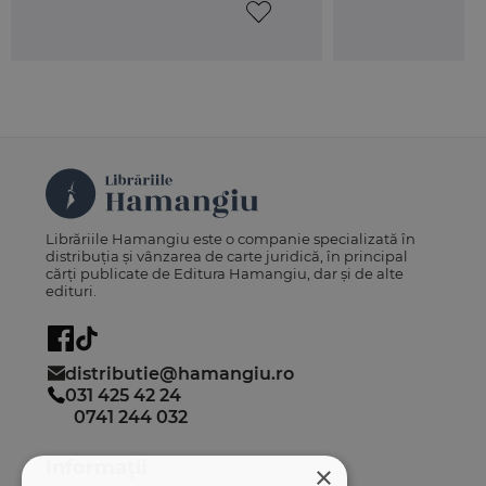
Librăriile Hamangiu este o companie specializată în
distribuția și vânzarea de carte juridică, în principal
cărți publicate de Editura Hamangiu, dar și de alte
edituri.
distributie@hamangiu.ro
031 425 42 24
0741 244 032
Informații
×