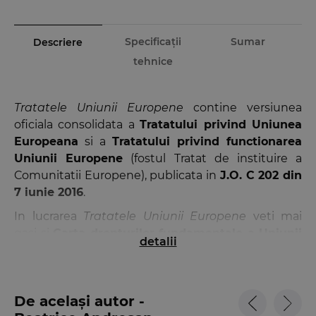
Specificații
Sumar
Descriere
tehnice
Tratatele Uniunii Europene
contine versiunea
oficiala consolidata a
Tratatului privind Uniunea
Europeana
si a
Tratatului privind functionarea
Uniunii Europene
(fostul Tratat de instituire a
Comunitatii Europene), publicata in
J.O. C 202 din
7 iunie 2016
.
In lucrarea
Tratatele Uniunii Europene
veti mai
gasi si
Carta drepturilor fundamentale a Uniunii
detalii
Europene
, care a capatat forta juridica primara,
avand aceeasi valoare juridica cu cea a tratatelor.
In plus, Tratatele Uniunii Europene cuprinde si
De același autor -
protocoalele
si
declaratiile
atasate tratatelor, fiind