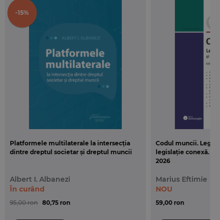
care se constituie în invitații la dezbateri
-15%
academice. Astfel, chiar dacă doar o mică parte
dintre provocările adresate de această lucrare
științifică va determina noi problematizări și
demersuri euristice, atunci scopul va fi fost atins cu
prisosință.
Platformele multilaterale la intersecția
Codul muncii. Legea d
dintre dreptul societar și dreptul muncii
legislație conexă. Act
2026
Albert I. Albanezi
Marius Eftimie
În curând
NOU
95,00 ron
80,75 ron
59,00 ron