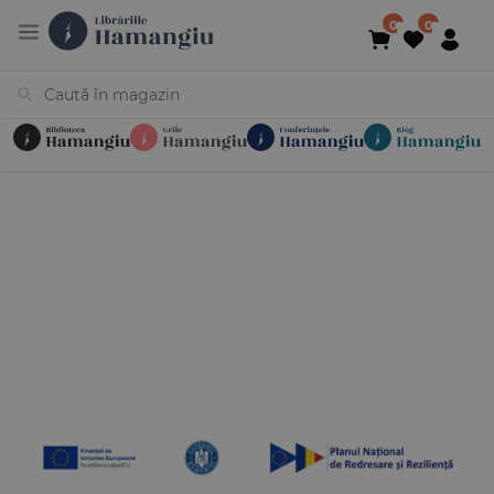
Cărți
Noutăți
În curs de apariție
Reduceri
Evenimente
Librării
Contact
Newsletter
031 425 4