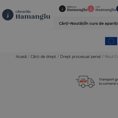
Cărți
Noutăți
În curs de apariți
Acasă
/
Cărți de drept
/
Drept procesual penal
/
Noul Co