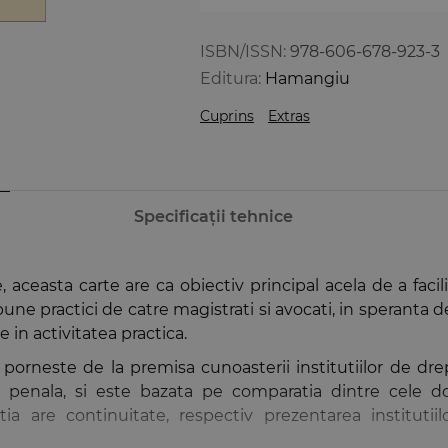
ISBN/ISSN:
978-606-678-923-3
Editura:
Hamangiu
Cuprins
Extras
Specificații tehnice
 aceasta carte are ca obiectiv principal acela de a facil
r bune practici de catre magistrati si avocati, in speranta 
e in activitatea practica.
eni) porneste de la premisa cunoasterii institutiilor de d
 penala, si este bazata pe comparatia dintre cele do
tia are continuitate, respectiv prezentarea instituti