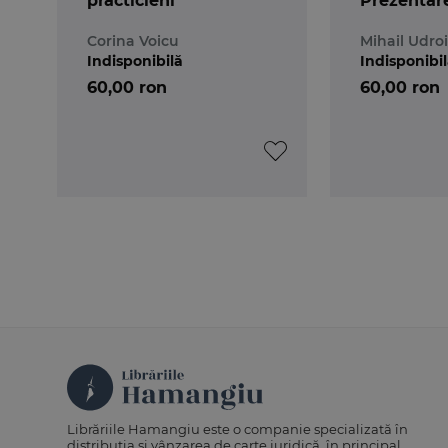
practicieni
Prezentar
comparati
Corina Voicu
Mihail Udro
Observatii
Indisponibilă
Indisponibi
60,00 ron
60,00 ron
Librăriile Hamangiu este o companie specializată în
distribuția și vânzarea de carte juridică, în principal