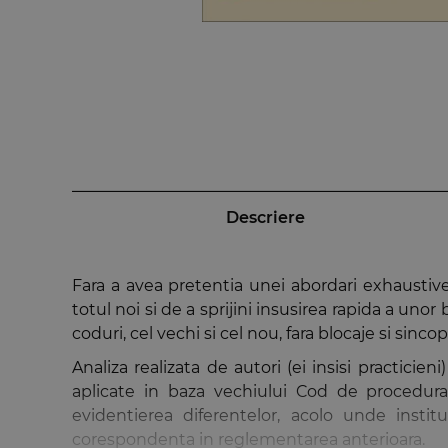
Descriere
Fara a avea pretentia unei abordari exhaustive,
totul noi si de a sprijini insusirea rapida a uno
coduri, cel vechi si cel nou, fara blocaje si sincop
Analiza realizata de autori (ei insisi practici
aplicate in baza vechiului Cod de procedura
evidentierea diferentelor, acolo unde institu
corespondenta in reglementarea anterioara.