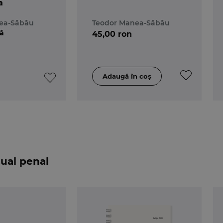
a
ea-Săbău
Teodor Manea-Săbău
lă
45,00 ron
n
sual penal