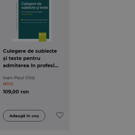
Culegere de subiecte
și teste pentru
admiterea în profesia
de grefier
Ioan-Paul Chiș
NOU
109,00 ron