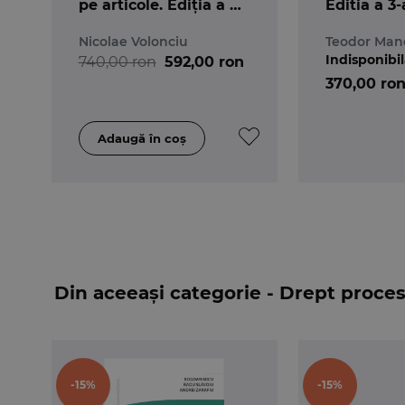
pe articole. Ediția a 4-
Editia a 3-
a
Nicolae Volonciu
Teodor Man
Indisponibi
740,00 ron
592,00 ron
370,00 ro
Din aceeași categorie - Drept proce
-15%
-15%