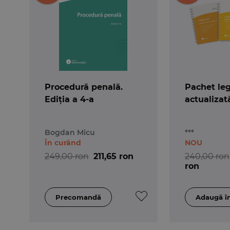
Procedură penală.
Pachet leg
Ediția a 4-a
actualizat
Bogdan Micu
***
În curând
NOU
249,00 ron
211,65 ron
240,00 ron
ron