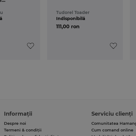
e
va.
iu
Tudorel Toader
lă
Indisponibilă
111,00 ron
Informații
Serviciu clienți
Despre noi
Comunitatea Haman
Termeni & condiții
Cum comand online