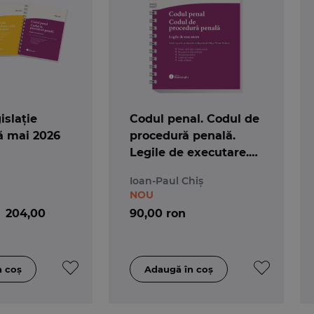
islație
Codul penal. Codul de
ă mai 2026
procedură penală.
Legile de executare.
Actualizat 25 mai 2026
Ioan-Paul Chiș
- Spiralat
NOU
204,00
90,00 ron