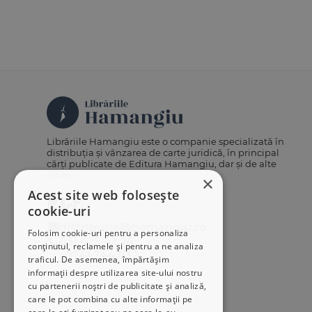
Librăriile Hamangiu este o companie specializată în
distribuția și vânzarea de carte juridică, în principal
cărți publicate de Editura Hamangiu, dar și de alte
edituri.
×
Acest site web folosește
cookie-uri
distributie@hamangiu.ro
Folosim cookie-uri pentru a personaliza
031 425 42 24
conținutul, reclamele și pentru a ne analiza
0741 244 032
traficul. De asemenea, împărtășim
informații despre utilizarea site-ului nostru
cu partenerii noștri de publicitate și analiză,
care le pot combina cu alte informații pe