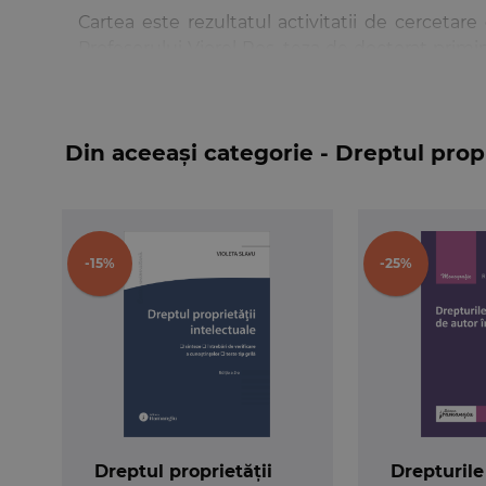
Cartea este rezultatul activitatii de cercetar
Profesorului Viorel Ros, teza de doctorat primi
Atestare a Titlurilor, Diplomelor si Certificatelo
Din aceeași categorie - Dreptul propr
-15%
-25%
Dreptul proprietății
Drepturile