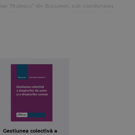
colae Titulescu” din Bucuresti, sub coordonarea
, calificativ mentinut de Consiliul National de
Gestiunea colectivă a