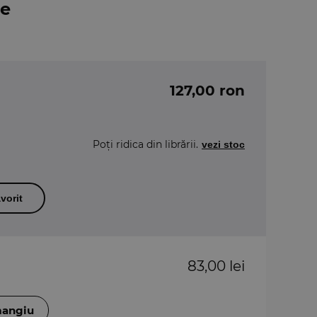
le
127,00 ron
Poți ridica din librării.
vezi stoc
vorit
83,00 lei
mangiu