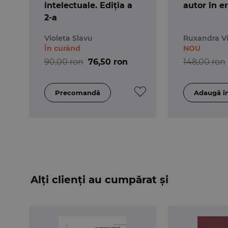
intelectuale. Ediția a
autor în er
2-a
Violeta Slavu
Ruxandra Vi
În curând
NOU
90,00 ron
76,50 ron
148,00 ron
Alți clienți au cumpărat și