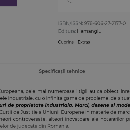
ISBN/ISSN:
978-606-27-2177-0
Editura:
Hamangiu
Cuprins
Extras
Specificații tehnice
ropeana, cele mai numeroase litigii au ca obiect inregist
ele industriale, cu o infinita gama de probleme, de situat
uri de proprietate industriala. Marci, desene si mode
e Curtii de Justitie a Uniunii Europene in materie de marc
uneori controversate, alteori inovatoare ale hotararilor
antelor de judecata din Romania.