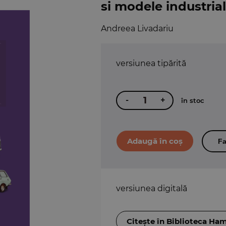
si modele industria
Andreea Livadariu
versiunea tipărită
-
+
în stoc
Fa
versiunea digitală
Citește în Biblioteca Ha