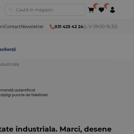
rii
Contact
Newsletter
031 425 42 24
(L-V 09:00-16:30)
ndustriale
tate industriala. Marci, desene