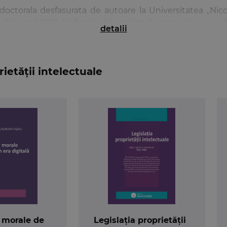
e doctorala desfasurata de autoare la Universitatea „Ni
nd in anul 2021 calificativul Excelent (Summa Cum Laude)
detalii
r Universitare.
ietății intelectuale
 morale de
Legislația proprietății