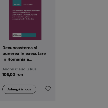
Recunoasterea si
punerea in executare
in Romania a
hotararilor pronuntate
Andrei Claudiu Rus
in U.E prin care au
106,00 ron
fost aplicate pedepse
privative de libertate