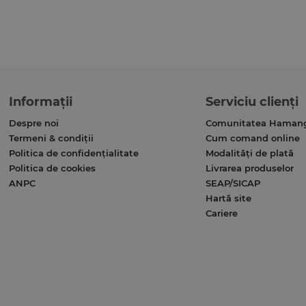
Informații
Serviciu clienți
Despre noi
Comunitatea Haman
Termeni & condiții
Cum comand online
Politica de confidențialitate
Modalități de plată
Politica de cookies
Livrarea produselor
ANPC
SEAP/SICAP
Hartă site
Cariere