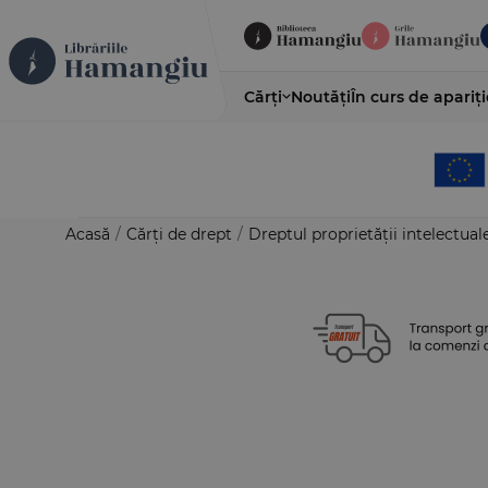
Cărți
Noutăți
În curs de apariți
Acasă
/
Cărți de drept
/
Dreptul proprietății intelectual