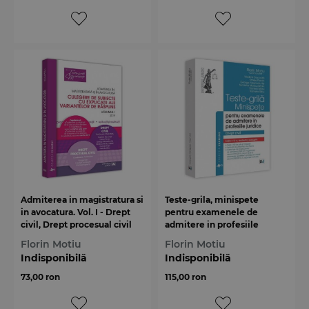
Admiterea in magistratura si
Teste-grila, minispete
in avocatura. Vol. I - Drept
pentru examenele de
civil, Drept procesual civil
admitere in profesiile
juridice. Drept civil. Editia a
Florin Motiu
Florin Motiu
6-a
Indisponibilă
Indisponibilă
73,00 ron
115,00 ron