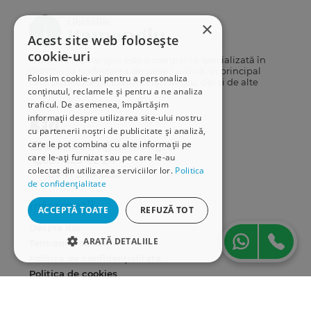
×
Acest site web folosește
cookie-uri
Librăriile Hamangiu este o companie specializată în
distribuția și vânzarea de carte juridică, în principal
Folosim cookie-uri pentru a personaliza
cărți publicate de Editura Hamangiu, dar și de alte
conținutul, reclamele și pentru a ne analiza
edituri.
traficul. De asemenea, împărtășim
informații despre utilizarea site-ului nostru
cu partenerii noștri de publicitate și analiză,
care le pot combina cu alte informații pe
distributie@hamangiu.ro
care le-ați furnizat sau pe care le-au
031 425 42 24
colectat din utilizarea serviciilor lor.
Politica
0741 244 032
de confidențialitate
Informații
ACCEPTĂ TOATE
REFUZĂ TOT
Despre noi
ARATĂ DETALIILE
Termeni & condiții
Politica de confidențialitate
STRICT NECESARE
Politica de cookies
ANPC
DE PERFORMANȚĂ