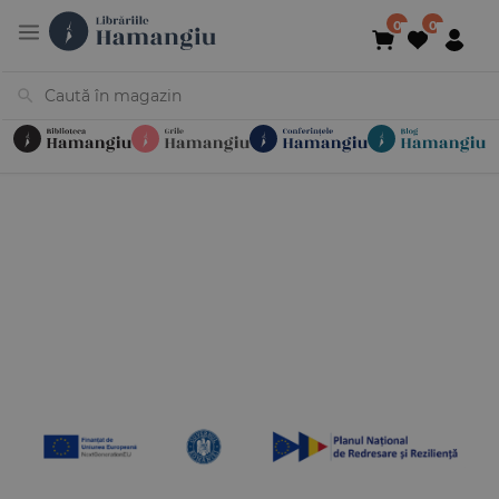
Cărți
Noutăți
În curs de apariție
Reduceri
Evenimente
Librării
Contact
Newsletter
031 425 4