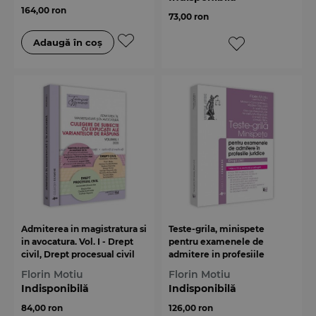
164,00 ron
73,00 ron
Admiterea in magistratura si
Teste-grila, minispete
in avocatura. Vol. I - Drept
pentru examenele de
civil, Drept procesual civil
admitere in profesiile
2020
juridice. Drept civil. Editia a
Florin Motiu
Florin Motiu
7-a
Indisponibilă
Indisponibilă
84,00 ron
126,00 ron