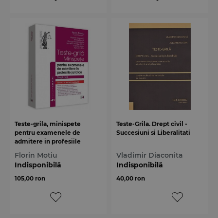
Teste-grila, minispete
Teste-Grila. Drept civil -
pentru examenele de
Succesiuni si Liberalitati
admitere in profesiile
juridice. Drept civil. Editia a
Florin Motiu
Vladimir Diaconita
5-a
Indisponibilă
Indisponibilă
105,00 ron
40,00 ron