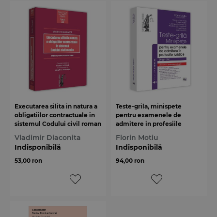
Executarea silita in natura a
Teste-grila, minispete
obligatiilor contractuale in
pentru examenele de
sistemul Codului civil roman
admitere in profesiile
juridice. Drept civil
Vladimir Diaconita
Florin Motiu
Indisponibilă
Indisponibilă
53,00 ron
94,00 ron