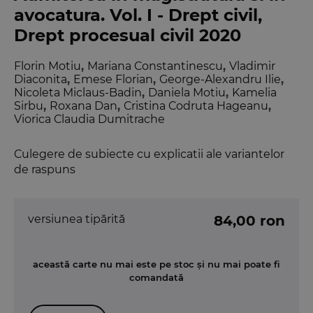
avocatura. Vol. I - Drept civil,
Drept procesual civil 2020
Florin Motiu
,
Mariana Constantinescu
,
Vladimir
Diaconita
,
Emese Florian
,
George-Alexandru Ilie
,
Nicoleta Miclaus-Badin
,
Daniela Motiu
,
Kamelia
Sirbu
,
Roxana Dan
,
Cristina Codruta Hageanu
,
Viorica Claudia Dumitrache
Culegere de subiecte cu explicatii ale variantelor
de raspuns
versiunea tipărită
84,00 ron
această carte nu mai este pe stoc și nu mai poate fi
comandată