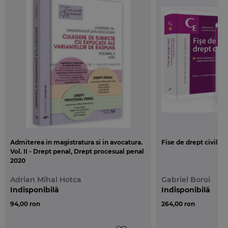
magistratura, pentru examenele de admitere in
profesia de avocat, de definitivare sau promovare,
precum si studentilor facultatilor de drept, pentru
examenul de licenta.
Admiterea in magistratura si in avocatura.
Fise de drept civil. Ed
Vol. II - Drept penal, Drept procesual penal
2020
Adrian Mihai Hotca
Gabriel Boroi
Indisponibilă
Indisponibilă
94,00 ron
264,00 ron