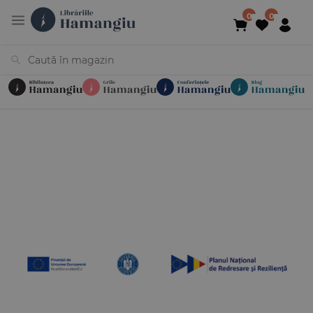
Cărți
Noutăți
În curs de apariție
Reduceri
Evenimente
Librării
Contact
Newsletter
031 425 4