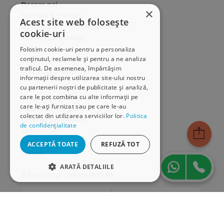
Despre noi
×
Termeni & condiții
Acest site web folosește
Politica de confidențialitate
cookie-uri
Politica de cookies
ANPC
Folosim cookie-uri pentru a personaliza
conținutul, reclamele și pentru a ne analiza
traficul. De asemenea, împărtășim
Serviciu clienți
informații despre utilizarea site-ului nostru
Comunitatea Hamangiu
cu partenerii noștri de publicitate și analiză,
care le pot combina cu alte informații pe
Cum comand online
care le-ați furnizat sau pe care le-au
Modalități de plată
colectat din utilizarea serviciilor lor.
Politica
Livrarea produselor
de confidențialitate
SEAP/SICAP
Hartă site
ACCEPTĂ TOATE
REFUZĂ TOT
Cariere
ARATĂ DETALIILE
Abonare newsletter
STRICT NECESARE
DE PERFORMANȚĂ
DE TARGETARE