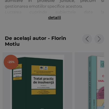
admitere in profesiile juridice, precum si
gestionarea emotiilor specifice acestora.
Lucrarea cuprinde subiectele date la
detalii
concursurile/examenele de admitere in profesiile
juridice din ultimii ani, fiind sistematizata in
capitole corespunzatoare, conform disciplinelor de
concurs/examen, in aceasta ordine:
De același autor - Florin
- Drept civil (admitere INM/magistratura 2016-2020;
Motiu
admitere Barou stagiari/definitivi 2016-2019;
absolvire INPPA 2019);
- Drept procesual civil (admitere INM/magistratura
-25%
2016-2020; admitere Barou stagiari/definitivi 2016-
2019; absolvire INPPA 2019).
Subiectele contin explicatii ale tuturor variantelor
de raspuns, avandu-se in vedere:
- solutionarile contestatiilor la baremul de notare si
evaluare;
- modificarile legislative si dispozitiile legale in