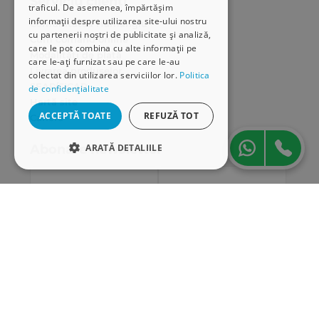
Serviciu clienți
traficul. De asemenea, împărtășim
informații despre utilizarea site-ului nostru
Comunitatea Hamangiu
cu partenerii noștri de publicitate și analiză,
Cum comand online
care le pot combina cu alte informații pe
Modalități de plată
care le-ați furnizat sau pe care le-au
Livrarea produselor
colectat din utilizarea serviciilor lor.
Politica
SEAP/SICAP
de confidențialitate
Hartă site
ACCEPTĂ TOATE
REFUZĂ TOT
Cariere
ARATĂ DETALIILE
Abonare newsletter
STRICT NECESARE
DE PERFORMANȚĂ
DE TARGETARE
DE FUNCŢIONALITATE
Strict necesare
De performanță