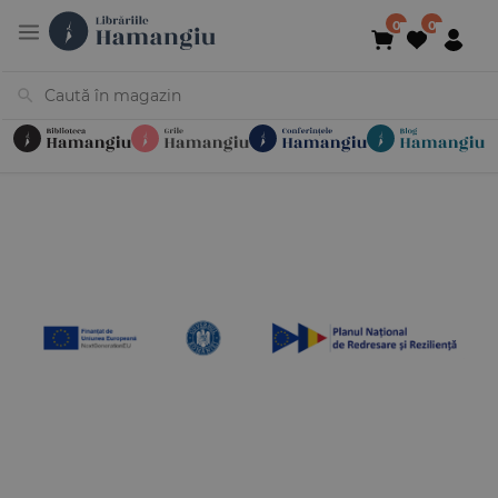
Cărți
Noutăți
În curs de apariție
Reduceri
Evenimente
Librării
Contact
Newsletter
031 425 4