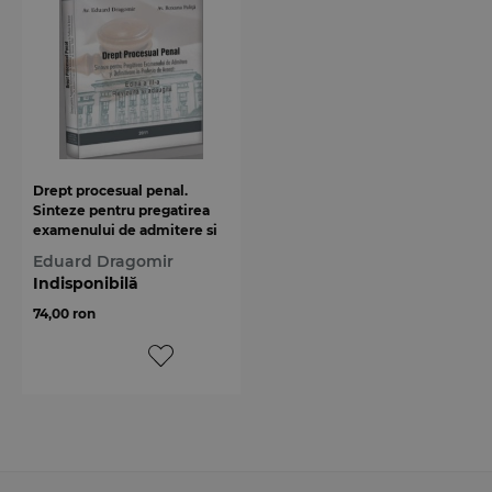
Drept procesual penal.
Sinteze pentru pregatirea
examenului de admitere si
definitivare in profesia de
Eduard Dragomir
avocat
Indisponibilă
74,00 ron