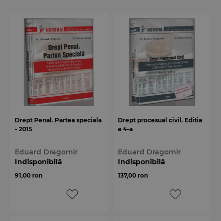
Drept Penal. Partea speciala
Drept procesual civil. Editia
- 2015
a 4-a
Eduard Dragomir
Eduard Dragomir
Indisponibilă
Indisponibilă
91,00 ron
137,00 ron