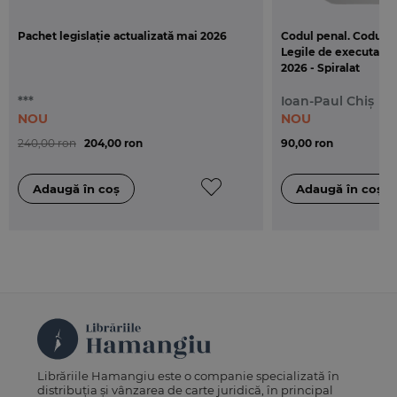
Pachet legislație actualizată mai 2026
Codul penal. Codul d
Legile de executare. 
2026 - Spiralat
***
Ioan-Paul Chiș
NOU
NOU
240,00 ron
204,00 ron
90,00 ron
Librăriile Hamangiu este o companie specializată în
distribuția și vânzarea de carte juridică, în principal