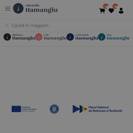
Cărți
Noutăți
În curs de apariție
Reduceri
Evenimente
Librării
Contact
Newsletter
031 425 4