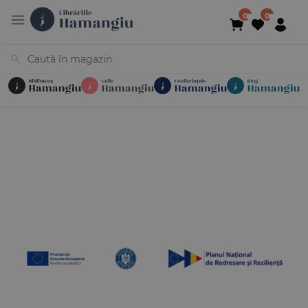
Cărți
Noutăți
În curs de apariție
Reduceri
Evenimente
Librării
Contact
Newsletter
031 425 4