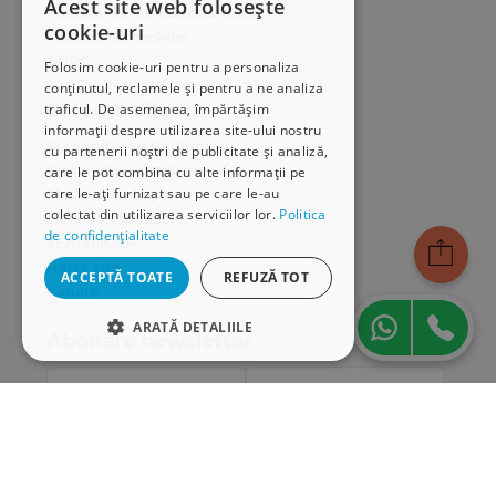
Acest site web folosește
Politica de confidențialitate
cookie-uri
Politica de cookies
ANPC
Folosim cookie-uri pentru a personaliza
conținutul, reclamele și pentru a ne analiza
Serviciu clienți
traficul. De asemenea, împărtășim
informații despre utilizarea site-ului nostru
Comunitatea Hamangiu
cu partenerii noștri de publicitate și analiză,
Cum comand online
care le pot combina cu alte informații pe
care le-ați furnizat sau pe care le-au
Modalități de plată
colectat din utilizarea serviciilor lor.
Politica
Livrarea produselor
de confidențialitate
SEAP/SICAP
Hartă site
ACCEPTĂ TOATE
REFUZĂ TOT
Cariere
ARATĂ DETALIILE
Abonare newsletter
STRICT NECESARE
DE PERFORMANȚĂ
DE TARGETARE
DE FUNCŢIONALITATE