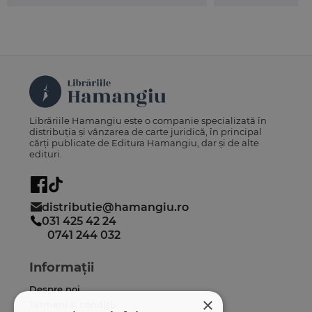
Librăriile Hamangiu este o companie specializată în
distribuția și vânzarea de carte juridică, în principal
cărți publicate de Editura Hamangiu, dar și de alte
edituri.
distributie@hamangiu.ro
031 425 42 24
0741 244 032
Informații
Despre noi
×
Termeni & condiții