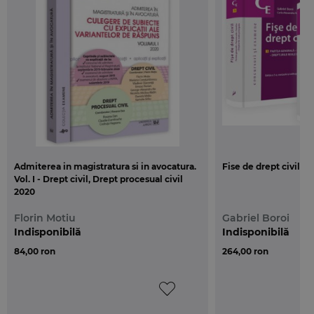
profesia de avocat, de definitivare sau promovare,
precum si studentilor facultatilor de drept, pentru
examenul de licenta.
Admiterea in magistratura si in avocatura.
Fise de drept civil. Ed
Vol. I - Drept civil, Drept procesual civil
2020
Florin Motiu
Gabriel Boroi
Indisponibilă
Indisponibilă
84,00 ron
264,00 ron