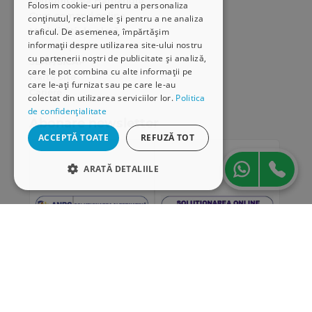
Comunitatea Hamangiu
Folosim cookie-uri pentru a personaliza
Cum comand online
conținutul, reclamele și pentru a ne analiza
Modalități de plată
traficul. De asemenea, împărtășim
informații despre utilizarea site-ului nostru
Livrarea produselor
cu partenerii noștri de publicitate și analiză,
SEAP/SICAP
care le pot combina cu alte informații pe
Hartă site
care le-ați furnizat sau pe care le-au
Cariere
colectat din utilizarea serviciilor lor.
Politica
de confidențialitate
Abonare newsletter
ACCEPTĂ TOATE
REFUZĂ TOT
ARATĂ DETALIILE
STRICT NECESARE
DE PERFORMANȚĂ
DE TARGETARE
DE FUNCŢIONALITATE