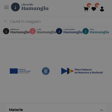
Cărți
Noutăți
În curs de apariție
Reduceri
Evenimente
Librării
Contact
Newsletter
031 425 4
Materie