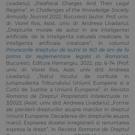
Livadariu); „Parafiscal Charges And Their Legal
Regime”, in
Challenges of the Knowledge Society
Annually Journal 2022
, Bucuresti (autor: Prof. univ.
dr. Viorel Ros, Asist. univ. dr. Andreea Livadariu);
„Drepturile morale de autor in era inteligentei
artificiale. de la inteligenta naturala creatoare, la
inteligenta artificiala creatoare”, in volumul
Provocarile dreptului de autor la 160 de ani de la
prima lor reglementare legala in Romania
,
Bucuresti, Editura Hamangiu, 2022, pp. 6-74 (Prof.
univ. dr. Viorel Ros, Asist. univ. drd. Andreea
Livadariu); „Testul riscului de confuzie in
jurisprudenta Tribunalului Uniunii Europene si a
Curtii de Justitie a Uniunii Europene”, in
Revista
Romana de Dreptul Proprietatii Intelectuale nr.
3/2022
, (Asist. univ. drd. Andreea Livadariu); „Forme
ale pierderii drepturilor asupra marcilor in dreptul
Uniunii Europene. Decaderea din drepturile asupra
marcii. Expirarea duratei inregistrarii si renuntarea
expresa la drept”, in
Revista Romana de Dreptul