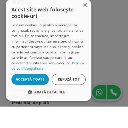
×
Acest site web folosește
distributie@hamangiu.ro
031 425 42 24
cookie-uri
0741 244 032
Folosim cookie-uri pentru a personaliza
conținutul, reclamele și pentru a ne analiza
Informații
traficul. De asemenea, împărtășim
informații despre utilizarea site-ului nostru
Despre noi
cu partenerii noștri de publicitate și analiză,
Termeni & condiții
care le pot combina cu alte informații pe
Politica de confidențialitate
care le-ați furnizat sau pe care le-au
Politica de cookies
colectat din utilizarea serviciilor lor.
Politica
de confidențialitate
ANPC
ACCEPTĂ TOATE
REFUZĂ TOT
Serviciu clienți
Comunitatea Hamangiu
ARATĂ DETALIILE
Cum comand online
Modalități de plată
STRICT NECESARE
Livrarea produselor
DE PERFORMANȚĂ
SEAP/SICAP
Hartă site
DE TARGETARE
Cariere