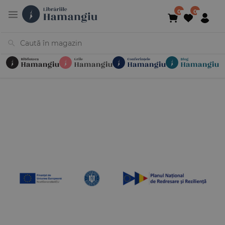
Cărți
Noutăți
În curs de apariție
Reduceri
Evenimente
Librării
Contact
Newsletter
031 425 4