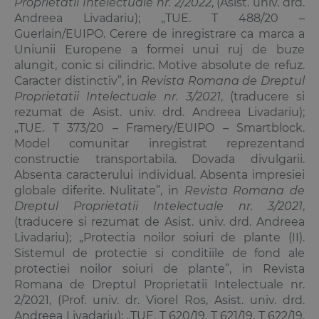
Proprietatii Intelectuale nr. 2/2022
, (Asist. univ. drd.
Andreea Livadariu); „TUE. T 488/20 –
Guerlain/EUIPO. Cerere de inregistrare ca marca a
Uniunii Europene a formei unui ruj de buze
alungit, conic si cilindric. Motive absolute de refuz.
Caracter distinctiv”, in
Revista Romana de Dreptul
Proprietatii Intelectuale nr. 3/2021
, (traducere si
rezumat de Asist. univ. drd. Andreea Livadariu);
„TUE. T 373/20 – Framery/EUIPO – Smartblock.
Model comunitar inregistrat reprezentand
constructie transportabila. Dovada divulgarii.
Absenta caracterului individual. Absenta impresiei
globale diferite. Nulitate”, in
Revista Romana de
Dreptul Proprietatii Intelectuale nr. 3/2021
,
(traducere si rezumat de Asist. univ. drd. Andreea
Livadariu); „Protectia noilor soiuri de plante (II).
Sistemul de protectie si conditiile de fond ale
protectiei noilor soiuri de plante”, in Revista
Romana de Dreptul Proprietatii Intelectuale nr.
2/2021, (Prof. univ. dr. Viorel Ros, Asist. univ. drd.
Andreea Livadariu); „TUE. T 620/19. T 621/19. T 622/19.