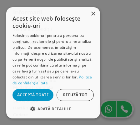
×
Informații
Acest site web folosește
Despre noi
cookie-uri
Termeni & condiții
Folosim cookie-uri pentru a personaliza
Politica de confidențialitate
conținutul, reclamele și pentru a ne analiza
Politica de cookies
traficul. De asemenea, împărtășim
ANPC
informații despre utilizarea site-ului nostru
cu partenerii noștri de publicitate și analiză,
Serviciu clienți
care le pot combina cu alte informații pe
care le-ați furnizat sau pe care le-au
Comunitatea Hamangiu
colectat din utilizarea serviciilor lor.
Politica
Cum comand online
de confidențialitate
Modalități de plată
Livrarea produselor
ACCEPTĂ TOATE
REFUZĂ TOT
SEAP/SICAP
Hartă site
ARATĂ DETALIILE
Cariere
STRICT NECESARE
Abonare newsletter
DE PERFORMANȚĂ