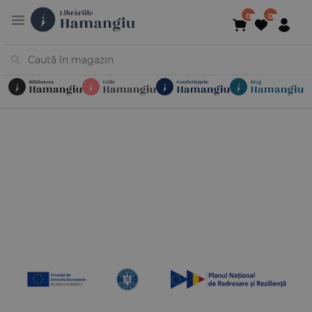
Cărți
Noutăți
În curs de apariție
Reduceri
Evenimente
Librării
Contact
Newsletter
031 425 4