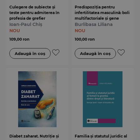
Culegere de subiecte și
Predispoziția pentru
teste pentru admiterea în
infertilitatea masculină: boli
profesia de grefier
multifactoriale și gene
Ioan-Paul Chiș
candidate
Burlibasa Liliana
NOU
NOU
109,00 ron
100,00 ron
Diabet zaharat. Nutriție și
Familia și statutul juridic al