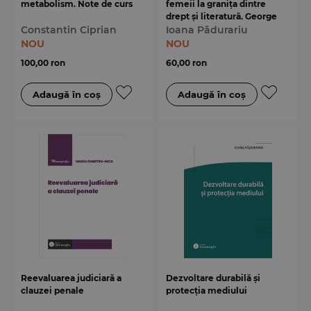
metabolism. Note de curs
femeii la granița dintre
drept și literatură. George
Constantin Ciprian
Sand – reper al timpului său
Ioana Pădurariu
NOU
NOU
100,00 ron
60,00 ron
Reevaluarea judiciară a
Dezvoltare durabilă și
clauzei penale
protecția mediului