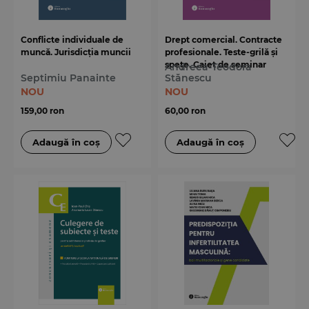
Conflicte individuale de
Drept comercial. Contracte
muncă. Jurisdicția muncii
profesionale. Teste-grilă și
spețe. Caiet de seminar
Andreea-Teodora
Septimiu Panainte
Stănescu
NOU
NOU
159,00 ron
60,00 ron