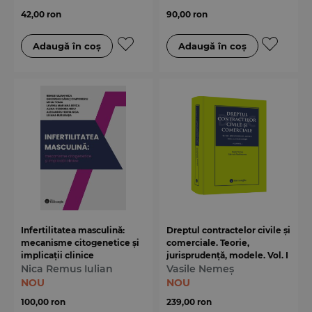
42,00 ron
90,00 ron
Infertilitatea masculină:
Dreptul contractelor civile și
mecanisme citogenetice și
comerciale. Teorie,
implicații clinice
jurisprudență, modele. Vol. I
Nica Remus Iulian
Vasile Nemeș
NOU
NOU
100,00 ron
239,00 ron