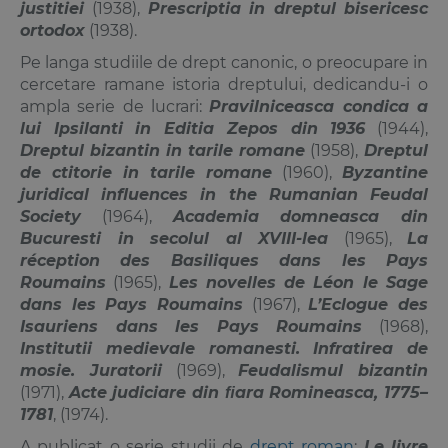
justitiei
(1938),
Prescriptia in dreptul bisericesc
ortodox
(1938).
Pe langa studiile de drept canonic, o preocupare in
cercetare ramane istoria dreptului, dedicandu-i o
ampla serie de lucrari:
Pravilniceasca condica a
lui Ipsilanti in Editia Zepos din 1936
(1944),
Dreptul bizantin in tarile romane
(1958),
Dreptul
de ctitorie in tarile romane
(1960),
Byzantine
juridical influences in the Rumanian Feudal
Society
(1964),
Academia domneasca din
Bucuresti in secolul al XVIII-lea
(1965),
La
réception des Basiliques dans les Pays
Roumains
(1965),
Les novelles de Léon le Sage
dans les Pays Roumains
(1967),
L’Eclogue des
Isauriens dans les Pays Roumains
(1968),
Institutii medievale romanesti. Infratirea de
mosie. Juratorii
(1969),
Feudalismul bizantin
(1971),
Acte judiciare din ﬁara Romineasca, 1775–
1781
, (1974).
A publicat o serie studii de
drept roman
:
Le livre