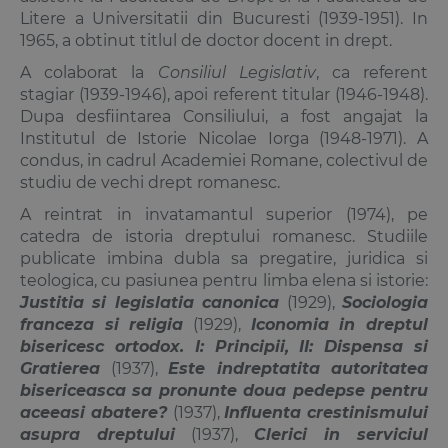
Litere a Universitatii din Bucuresti (1939-1951). In
1965, a obtinut titlul de doctor docent in drept.
A colaborat la
Consiliul Legislativ
, ca referent
stagiar (1939-1946), apoi referent titular (1946-1948).
Dupa desfiintarea Consiliului, a fost angajat la
Institutul de Istorie Nicolae Iorga (1948-1971). A
condus, in cadrul Academiei Romane, colectivul de
studiu de vechi drept romanesc.
A reintrat in invatamantul superior (1974), pe
catedra de istoria dreptului romanesc. Studiile
publicate imbina dubla sa pregatire, juridica si
teologica, cu pasiunea pentru limba elena si istorie:
Justitia si legislatia canonica
(1929),
Sociologia
franceza si religia
(1929),
Iconomia in dreptul
bisericesc ortodox. I: Principii, II: Dispensa si
Gratierea
(1937),
Este indreptatita autoritatea
bisericeasca sa pronunte doua pedepse pentru
aceeasi abatere?
(1937),
Influenta crestinismului
asupra dreptului
(1937),
Clerici in serviciul