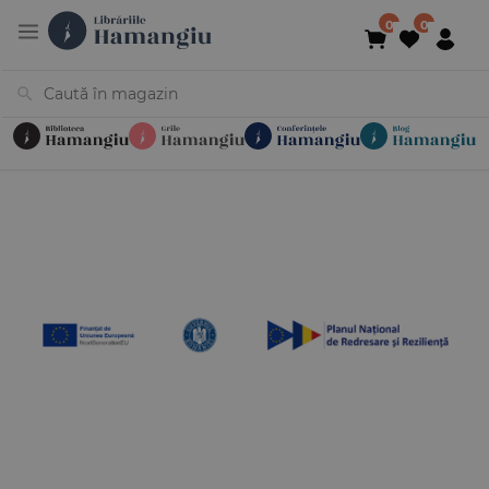
Cărți
Noutăți
În curs de apariție
Reduceri
Evenimente
Librării
Contact
Newsletter
031 425 4