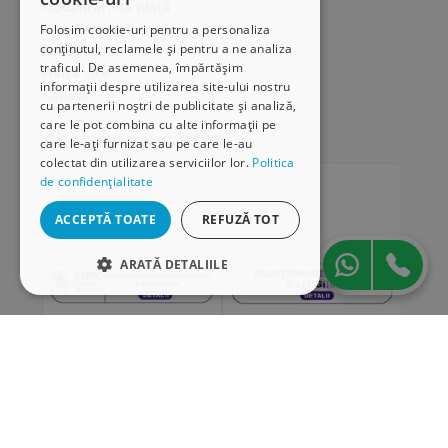
Modalități de plată
Folosim cookie-uri pentru a personaliza
Livrarea produselor
conținutul, reclamele și pentru a ne analiza
SEAP/SICAP
traficul. De asemenea, împărtășim
Hartă site
informații despre utilizarea site-ului nostru
Cariere
cu partenerii noștri de publicitate și analiză,
care le pot combina cu alte informații pe
Abonare newsletter
care le-ați furnizat sau pe care le-au
colectat din utilizarea serviciilor lor.
Politica
de confidențialitate
ACCEPTĂ TOATE
REFUZĂ TOT
ARATĂ DETALIILE
STRICT NECESARE
DE PERFORMANȚĂ
DE TARGETARE
DE FUNCŢIONALITATE