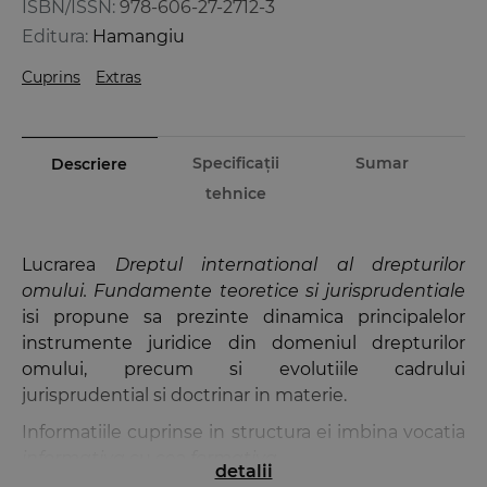
ISBN/ISSN:
978-606-27-2712-3
Editura:
Hamangiu
Cuprins
Extras
Specificații
Sumar
Descriere
tehnice
Lucrarea
Dreptul international al drepturilor
omului. Fundamente teoretice si jurisprudentiale
isi propune sa prezinte dinamica principalelor
instrumente juridice din domeniul drepturilor
omului, precum si evolutiile cadrului
jurisprudential si doctrinar in materie.
Informatiile cuprinse in structura ei imbina vocatia
informativa
cu cea
formativa
.
detalii