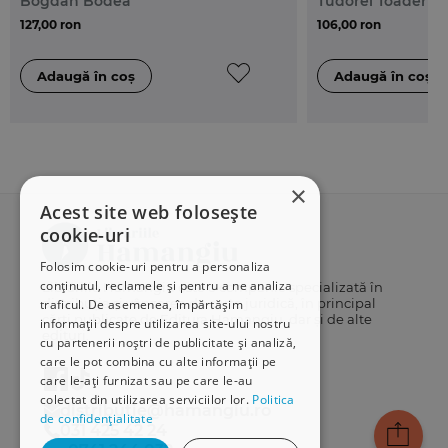
Bogdan Bodea
Tudorel Toader
127,00 ron
106,00 ron
×
Acest site web folosește
cookie-uri
Folosim cookie-uri pentru a personaliza
conținutul, reclamele și pentru a ne analiza
Librăriile Hamangiu este o companie specializată în
distribuția și vânzarea de carte juridică, în principal
traficul. De asemenea, împărtășim
cărți publicate de Editura Hamangiu, dar și de alte
informații despre utilizarea site-ului nostru
edituri.
cu partenerii noștri de publicitate și analiză,
care le pot combina cu alte informații pe
care le-ați furnizat sau pe care le-au
colectat din utilizarea serviciilor lor.
Politica
distributie@hamangiu.ro
de confidențialitate
031 425 42 24