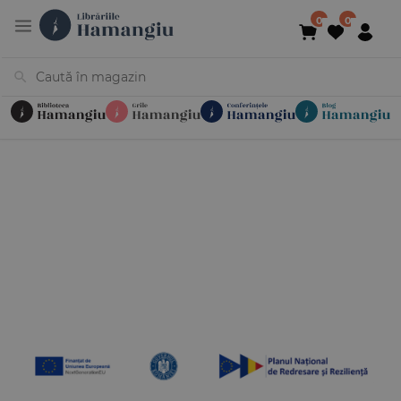
Cărți
Noutăți
În curs de apariție
Reduceri
Evenimente
Librării
Contact
Newsletter
031 425 4