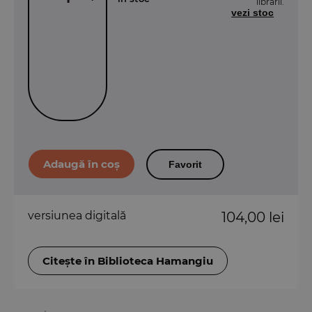
librării.
vezi stoc
Favorit
versiunea digitală
104,00 lei
Citește în Biblioteca Hamangiu