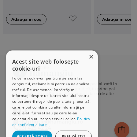
×
Acest site web folosește
cookie-uri
Folosim cookie-uri pentru a personaliza
conținutul, reclamele și pentru a ne analiza
Librăriile Hamangiu este o companie specializată în
distribuția și vânzarea de carte juridică, în principal
traficul. De asemenea, împărtășim
cărți publicate de Editura Hamangiu, dar și de alte
informații despre utilizarea site-ului nostru
edituri.
cu partenerii noștri de publicitate și analiză,
care le pot combina cu alte informații pe
care le-ați furnizat sau pe care le-au
colectat din utilizarea serviciilor lor.
Politica
distributie@hamangiu.ro
de confidențialitate
031 425 42 24
0741 244 032
ACCEPTĂ TOATE
REFUZĂ TOT