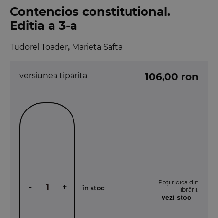
Contencios constitutional.
Editia a 3-a
Tudorel Toader
,
Marieta Safta
versiunea tipărită
106,00 ron
Poți ridica din
-
+
în stoc
librării.
vezi stoc