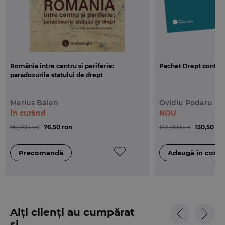
institutiilor constitutionale si a jurisprudentei in
Romania si in alte state.
România între centru și periferie:
Pachet Drept contra
paradoxurile statului de drept
Marius Balan
Ovidiu Podaru
În curând
NOU
90,00 ron
76,50 ron
145,00 ron
130,50 ro
Alți clienți au cumpărat
și