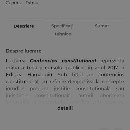
Cuprins
Extras
Specificații
Sumar
Descriere
tehnice
Despre lucrare
Lucrarea
Contencios constitutional
reprezinta
editia a treia a cursului publicat in anul 2017 la
Editura Hamangiu. Sub titlul de contencios
constitutional, cu referire deopotriva la concepte
inrudite precum justitie constitutionala sau
jurisdictie constitutionala, autorii abordeaza
institutiile si procedurile specifice prin care se
detalii
realizeaza, lato sensu, controlul de
constitutionalitate, garantarea suprematiei
Constitutiei ca lege fundamentala a statului. Sunt