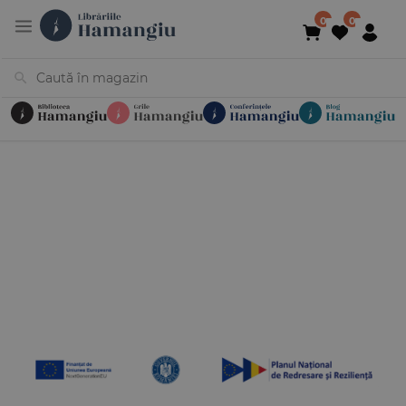
Cărți
Noutăți
În curs de apariție
Reduceri
Evenimente
Librării
Contact
Newsletter
031 425 4