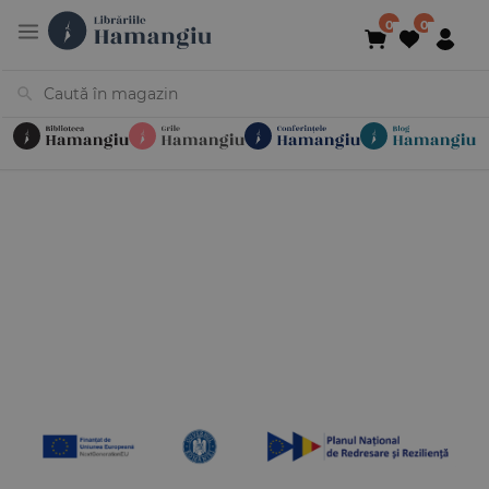
Cărți
Noutăți
În curs de apariție
Reduceri
Evenimente
Librării
Contact
Newsletter
031 425 4