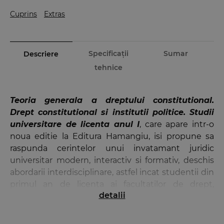
Cuprins
Extras
Specificații
Sumar
Descriere
tehnice
Teoria generala a dreptului constitutional.
Drept constitutional si institutii politice. Studii
universitare de licenta anul I
, care apare intr-o
noua editie la Editura Hamangiu, isi propune sa
raspunda cerintelor unui invatamant juridic
universitar modern, interactiv si formativ, deschis
abordarii interdisciplinare, astfel incat studentii din
primul an de licenta ai facultatilor de drept,
detalii
precum si ai facultatilor de stiinte politice ori de
administratie publica sa dobandeasca notiuni
generale si de specialitate pentru studiul teoriei