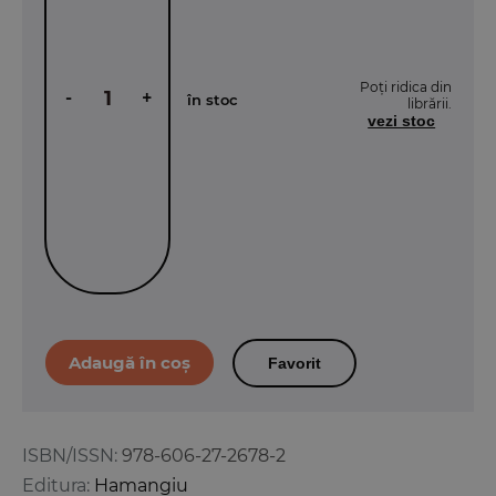
Poți ridica din
-
+
în stoc
librării.
vezi stoc
Favorit
ISBN/ISSN:
978-606-27-2678-2
Editura:
Hamangiu