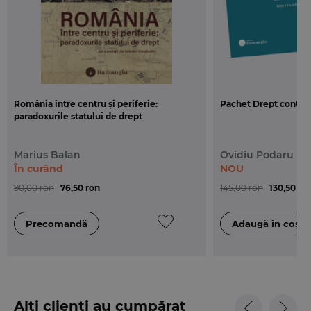
care se adauga intrebari recapitulative care permit
autoevaluarea, studentii fiind astfel stimulati sa
aprofundeze cunostintele acumulate, pentru a-si
forma o solida si necesara cultura juridica.
România între centru și periferie:
Pachet Drept contra
paradoxurile statului de drept
Marius Balan
Ovidiu Podaru
În curând
NOU
90,00 ron
76,50 ron
145,00 ron
130,50 ro
Alți clienți au cumpărat