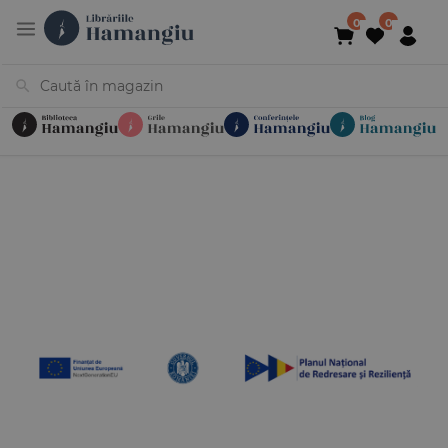
Cărți
Noutăți
În curs de apariție
Reduceri
Evenimente
Librării
Contact
Newsletter
031 425 4