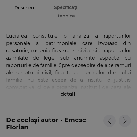
Specificații
Descriere
tehnice
Lucrarea constituie o analiza a raporturilor
personale si patrimoniale care izvorasc din
casatorie, rudenia fireasca si civila, si a raporturilor
asimilate de lege, sub anumite aspecte, cu
raporturile de familie. Spre deosebire de alte ramuri
ale dreptului civil, finalitatea normelor dreptului
familiei nu este aceea de a institui o justitie
comutativa, ci de a organiza institutii de paza ale
detalii
„starii de bine”, personale si patrimoniale, a
fiecaruia dintre membrii familiei, prin echilibrul
intre independenta fiecaruia si solidaritatea
intrafamiliala. Dispozitiile Codului civil reunite sub
De același autor - Emese
titlul „Despre familie” se remarca prin tendinta de
Florian
„contractualizare” a materiei, de a lasa la indemana