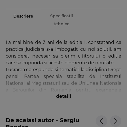
Specificații
Descriere
tehnice
La mai bine de 3 ani de la editia I, constatand ca
practica judiciara s-a imbogatit cu noi solutii, am
considerat necesar sa oferim cititorului o editie
care sa cuprinda si aceste elemente de noutate.
Lucrarea corespunde si tematicii la disciplina Drept
penal. Partea speciala stabilita de Institutul
National al Magistraturii sau de Uniunea Nationala
a Barourilor din Romania pentru examenele
detalii
organizate pentru admiterea ori promovarea in
magistratura sau de intrare in profesie.
In lucrare sunt abordate, intr-o maniera structurata
De același autor - Sergiu
si detaliata, infractiunile din tematica disciplinei
Bogdan