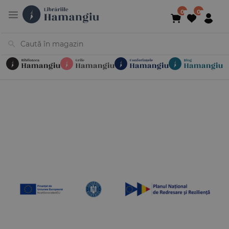
Cărți
Noutăți
În curs de apariție
Reduceri
Evenimente
Librării
Contact
Newsletter
031 425 4