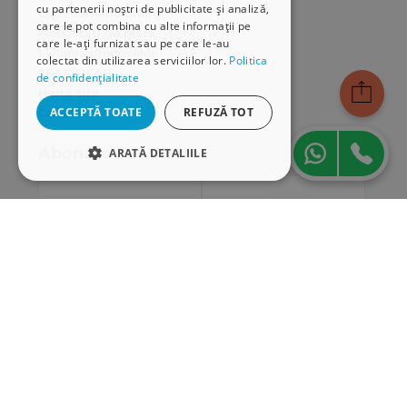
cu partenerii noștri de publicitate și analiză,
Cum comand online
care le pot combina cu alte informații pe
Modalități de plată
care le-ați furnizat sau pe care le-au
Livrarea produselor
colectat din utilizarea serviciilor lor.
Politica
SEAP/SICAP
de confidențialitate
Hartă site
ACCEPTĂ TOATE
REFUZĂ TOT
Cariere
Abonare newsletter
ARATĂ DETALIILE
STRICT NECESARE
DE PERFORMANȚĂ
DE TARGETARE
DE FUNCŢIONALITATE
Strict necesare
De performanță
De targetare
De funcţionalitate