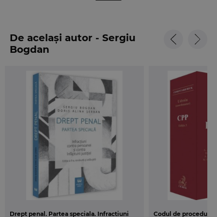
Nationala a Barourilor din Romania pentru
examenele organizate pentru admiterea ori
promovarea in magistratura sau de intrare in
De același autor - Sergiu
profesie.
Bogdan
Lucrarea analizeaza conceptele pe care se sprijina
textele de incriminare din tematica analizata.
Aceasta abordare ajuta atat studentul, in demersul
sau de a intelege specificitatea acestor texte de
incriminare, cat si practicianul, care este pus sa
aplice textul de incriminare unei situatii juridice
anume (parca mereu ipotezele intalnite in practica
judiciara duc discutia dincolo de „exemplele de
scoala”). Practicienii cauta de fiecare data solutiile
la propriile spete in literatura de specialitate. Din
acest motiv, chiar daca poate nu am reusit
intotdeauna sa oferim raspunsul exact la speta
pentru care practicianul cauta raspuns, totusi, am
Drept penal. Partea speciala. Infractiuni
Codul de procedura 