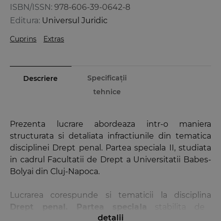
ISBN/ISSN:
978-606-39-0642-8
Editura:
Universul Juridic
Cuprins
Extras
Specificații
Descriere
tehnice
Prezenta lucrare abordeaza intr-o maniera
structurata si detaliata infractiunile din tematica
disciplinei Drept penal. Partea speciala II, studiata
in cadrul Facultatii de Drept a Universitatii Babes-
Bolyai din Cluj-Napoca.
Lucrarea corespunde si tematicii la disciplina
Drept penal. Partea speciala
stabilita de
detalii
Institutul National al Magistraturii sau de Uniunea