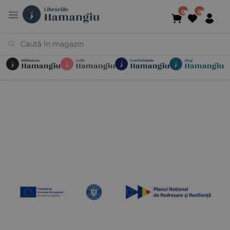
Cărți
Noutăți
În curs de apariție
Reduceri
Evenimente
Librării
Contact
Newsletter
031 425 4