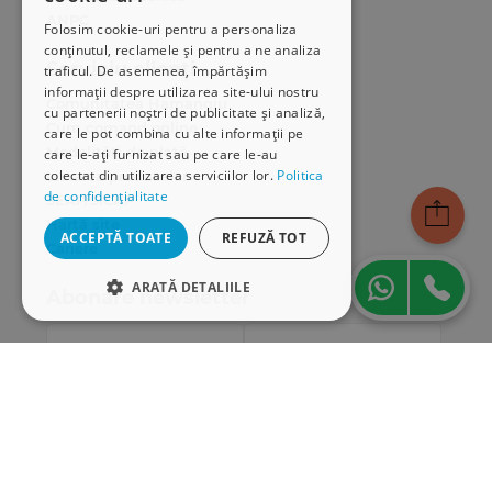
ANPC
Folosim cookie-uri pentru a personaliza
conținutul, reclamele și pentru a ne analiza
Serviciu clienți
traficul. De asemenea, împărtășim
informații despre utilizarea site-ului nostru
Comunitatea Hamangiu
cu partenerii noștri de publicitate și analiză,
Cum comand online
care le pot combina cu alte informații pe
Modalități de plată
care le-ați furnizat sau pe care le-au
colectat din utilizarea serviciilor lor.
Politica
Livrarea produselor
de confidențialitate
SEAP/SICAP
Hartă site
ACCEPTĂ TOATE
REFUZĂ TOT
Cariere
ARATĂ DETALIILE
Abonare newsletter
STRICT NECESARE
DE PERFORMANȚĂ
DE TARGETARE
DE FUNCŢIONALITATE