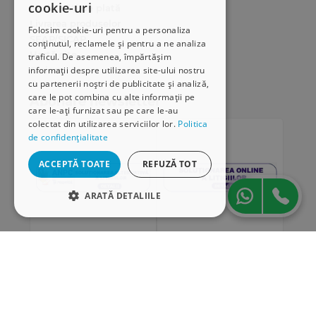
cookie-uri
Modalități de plată
Livrarea produselor
Folosim cookie-uri pentru a personaliza
SEAP/SICAP
conținutul, reclamele și pentru a ne analiza
Hartă site
traficul. De asemenea, împărtășim
Cariere
informații despre utilizarea site-ului nostru
cu partenerii noștri de publicitate și analiză,
care le pot combina cu alte informații pe
Abonare newsletter
care le-ați furnizat sau pe care le-au
colectat din utilizarea serviciilor lor.
Politica
de confidențialitate
ACCEPTĂ TOATE
REFUZĂ TOT
ARATĂ DETALIILE
STRICT NECESARE
DE PERFORMANȚĂ
„Conținutul acestui material nu reprezintă în mod
DE TARGETARE
obligatoriu poziția oficială a Uniunii Europene sau a
Guvernului României”
DE FUNCŢIONALITATE