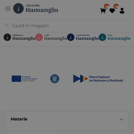
Cărți
Noutăți
În curs de apariție
Reduceri
Evenimente
Librării
Contact
Newsletter
031 425 4
Materie