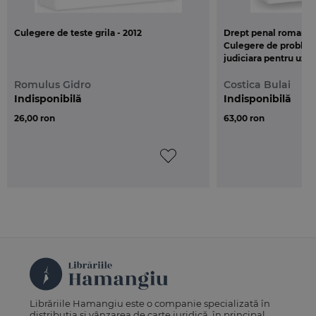
Culegere de teste grila - 2012
Drept penal roman. P
Culegere de problem
judiciara pentru uzul
Romulus Gidro
Costica Bulai
Indisponibilă
Indisponibilă
26,00 ron
63,00 ron
Librăriile Hamangiu este o companie specializată în
distribuția și vânzarea de carte juridică, în principal