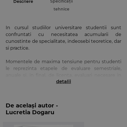
Specificații
Descriere
tehnice
In cursul studiilor universitare studentii sunt
confruntati cu necesitatea acumularii de
cunostinte de specialitate, indeosebi teoretice, dar
si practice.
Momentele de maxima tensiune pentru studenti
le reprezinta etapele de evaluare semestriale,
anuale si, in final, de licenta, evaluari necesare in
detalii
vederea promovarii si ierarhizarii viitorilor
profesionisti.
Exista diverse modalitati de evaluare a
De același autor -
cunostintelor profesionale si este imposibila
Lucretia Dogaru
impunerea uneia sau alteia si cu atat mai putin o
clasificare a lor. Adoptarea uneia sau alteia dintre