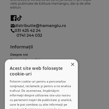
cărți publicate de Editura Hamangiu, dar și de alte
edituri.
distributie@hamangiu.ro
031 425 42 24
0741 244 032
Informații
Despre noi
Termeni & condiții
×
Politica de confidențialitate
Acest site web folosește
Politica de cookies
cookie-uri
ANPC
Folosim cookie-uri pentru a personaliza
conținutul, reclamele și pentru a ne analiza
Serviciu clienți
traficul. De asemenea, împărtășim
Comunitatea Hamangiu
informații despre utilizarea site-ului nostru
Cum comand online
cu partenerii noștri de publicitate și analiză,
care le pot combina cu alte informații pe
Modalități de plată