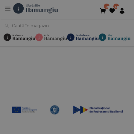
Cărți
Noutăți
În curs de apariție
Reduceri
Evenimente
Librării
Contact
Newsletter
031 425 4