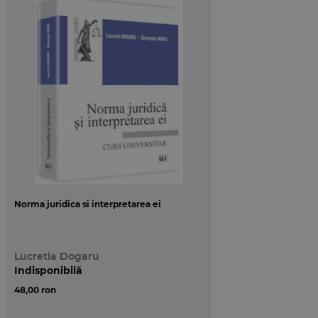
metode depinde de mai multi factori: profilul
studiilor, adaptarea examinatorilor la metode mai
mult sau mai putin conventionale, timpul necesar
evaluarii, numarul studentilor de evaluat etc.
In ultimele doua decenii in Romania a crescut
vertiginos numarul studentilor la facultatile de
drept, ceea ce a creat dificultati evaluatorilor in
activitatea de verificare a cunostintelor
profesionale dobandite in diverse etape necesare
pregatirii universitare. In aceste conditii s-a
constatat ca una dintre metodele cele mai
Norma juridica si interpretarea ei
eficiente este evaluarea prin utilizarea testelor
grila. Aceasta modalitate de examinare asigura
celeritatea evaluarii, dar si posibilitatea controlului,
Lucretia Dogaru
ceea ce determina mai multa obiectivitate.
Indisponibilă
48,00 ron
Adversarilor metodei de evaluare prin teste grila le
putem argumenta ca nivelul de dificultate a