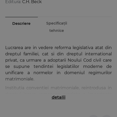
Editura:
C.H. Beck
Specificații
Descriere
tehnice
Lucrarea are in vedere reforma legislativa atat din
dreptul familiei, cat si din dreptul international
privat, ca urmare a adoptarii Noului Cod civil care
se supune tendintei legislatiilor moderne de
unificare a normelor in domeniul regimurilor
matrimoniale.
Institutia conventiei matrimoniale, reintrodusa in
dreptul intern romanesc, prezinta o importanta
detalii
deosebita si din punctul de vedere al dreptului
international privat deoarece:
- elimina starea de inferioritate a persoanelor, care