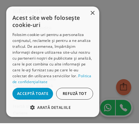
×
Informații
Acest site web folosește
Despre noi
cookie-uri
Termeni & condiții
Folosim cookie-uri pentru a personaliza
Politica de confidențialitate
conținutul, reclamele și pentru a ne analiza
Politica de cookies
traficul. De asemenea, împărtășim
ANPC
informații despre utilizarea site-ului nostru
cu partenerii noștri de publicitate și analiză,
Serviciu clienți
care le pot combina cu alte informații pe
care le-ați furnizat sau pe care le-au
Comunitatea Hamangiu
colectat din utilizarea serviciilor lor.
Politica
Cum comand online
de confidențialitate
Modalități de plată
Livrarea produselor
ACCEPTĂ TOATE
REFUZĂ TOT
SEAP/SICAP
Hartă site
ARATĂ DETALIILE
Cariere
STRICT NECESARE
Abonare newsletter
DE PERFORMANȚĂ