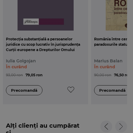
Protecția substanțială a persoanelor
România între centru 
juridice cu scop lucrativ în jurisprudența
paradoxurile statului
Curții europene a Drepturilor Omului
Iulia Golgojan
Marius Balan
În curând
În curând
93,00 ron
79,05 ron
90,00 ron
76,50 ron
Alți clienți au cumpărat
și