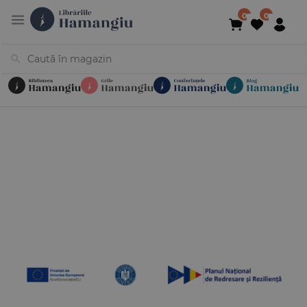
Cărți
Noutăți
În curs de apariție
Reduceri
Evenimente
Librării
Contact
Newsletter
031 425 4