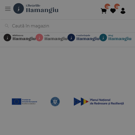
Cărți
Noutăți
În curs de apariție
Reduceri
Evenimente
Librării
Contact
Newsletter
031 425 4