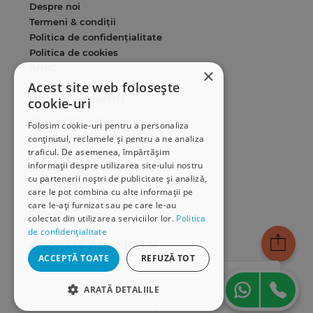
Despre noi
Termeni & condiții
Politica de confidențialitate
Politica de cookies
ANPC
×
Acest site web folosește
Serviciu clienți
cookie-uri
Comunitatea Hamangiu
Folosim cookie-uri pentru a personaliza
Cum comand online
conținutul, reclamele și pentru a ne analiza
Modalități de plată
traficul. De asemenea, împărtășim
informații despre utilizarea site-ului nostru
Livrarea produselor
cu partenerii noștri de publicitate și analiză,
SEAP/SICAP
care le pot combina cu alte informații pe
Hartă site
care le-ați furnizat sau pe care le-au
Cariere
colectat din utilizarea serviciilor lor.
Politica
de confidențialitate
Abonare newsletter
ACCEPTĂ TOATE
REFUZĂ TOT
ARATĂ DETALIILE