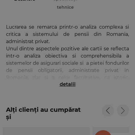
tehnice
Lucrarea se remarca printr-o analiza complexa si
critica a sistemului de pensii din Romania,
administrat privat.
Unul dintre aspectele pozitive ale cartii se reflecta
intr-o analiza obiectiva si comprehensibila a
sistemelor de asigurari sociale si a pietei fondurilor
de pensii obligatorii, administrate privat in
Romania, dar si a celor facultative, ca istoric,
detalii
evolutie si tendinte actuale. Influentele unor
indicatori macroeconomici, ca: rata inflatiei si rata
dobanzii, a unor indici bursieri nationali sau
internationali reprezinta alte elemente de mare
Alți clienți au cumpărat
importanta si de actualitate, intrate sub analiza
și
riguroasa a autorului, in principal din perspectiva
economico-sociala.