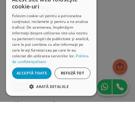
Despre noi
cookie-uri
Termeni & condiții
Politica de confidențialitate
Folosim cookie-uri pentru a personaliza
Politica de cookies
conținutul, reclamele și pentru a ne analiza
traficul. De asemenea, împărtășim
ANPC
informații despre utilizarea site-ului nostru
cu partenerii noștri de publicitate și analiză,
Serviciu clienți
care le pot combina cu alte informații pe
care le-ați furnizat sau pe care le-au
Comunitatea Hamangiu
colectat din utilizarea serviciilor lor.
Politica
Cum comand online
de confidențialitate
Modalități de plată
Livrarea produselor
ACCEPTĂ TOATE
REFUZĂ TOT
SEAP/SICAP
Hartă site
ARATĂ DETALIILE
Cariere
STRICT NECESARE
Abonare newsletter
DE PERFORMANȚĂ
DE TARGETARE
DE FUNCŢIONALITATE