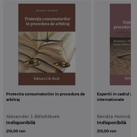
Lucrarea de fata analizeaza
protectia investitiilor straine din
domeniul energiei
in sensul ei cel mai larg. O atentie
deosebita este acordata Tratatului Cartei Energiei care
constituie cel mai important instrument international de
protectie a investitiilor din acest domeniu. Lucrarea contine de
asemenea si o traducere a unor prevederi selectate din
Tratatul Cartei Energiei si un rezumat al dispozitiilor din
domeniul energiei din Republica Ceha si din Uniunea
Europeana.
Protectia consumatorilor in procedura de
Expertii in cadrul pr
arbitraj
internationale
Alexander J. Bělohlávek
Renáta Hotová
Indisponibilă
Indisponibilă
210,00 ron
210,00 ron