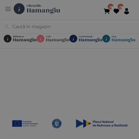
Cărți
Noutăți
În curs de apariție
Reduceri
Evenimente
Librării
Contact
Newsletter
031 425 4