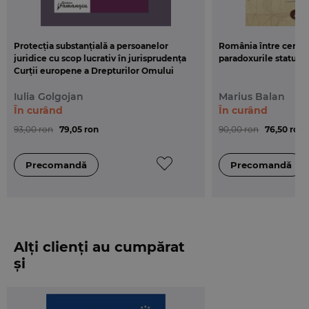
Protecția substanțială a persoanelor
România între centru 
juridice cu scop lucrativ în jurisprudența
paradoxurile statului
Curții europene a Drepturilor Omului
Iulia Golgojan
Marius Balan
În curând
În curând
93,00 ron
79,05 ron
90,00 ron
76,50 ron
Alți clienți au cumpărat
și