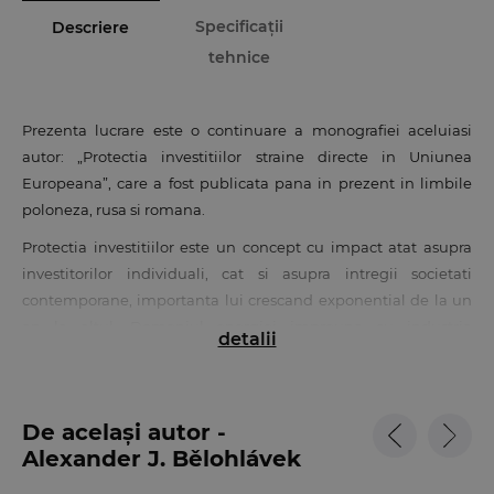
Specificații
Descriere
tehnice
Prezenta lucrare este o continuare a monografiei aceluiasi
autor: „Protectia investitiilor straine directe in Uniunea
Europeana”, care a fost publicata pana in prezent in limbile
poloneza, rusa si romana.
Protectia investitiilor este un concept cu impact atat asupra
investitorilor individuali, cat si asupra intregii societati
contemporane, importanta lui crescand exponential de la un
an la altul. Domeniul energiei impreuna cu industria
detalii
automobilelor si sectorul bancar reprezinta domenii
fundamentale ale economiei unui stat. Energetica cuprinde
nu numai producerea energiei electrice sau a altor tipuri de
De același autor -
energie, ci si exploatarea si prelucrarea materiilor prime
Alexander J. Bělohlávek
energetice, transportul si folosirea energiei.