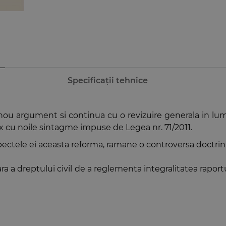
Specificații tehnice
ou argument si continua cu o revizuire generala in lumin
ex cu noile sintagme impuse de Legea nr. 71/2011.
pectele ei aceasta reforma, ramane o controversa doctrin
a a dreptului civil de a reglementa integralitatea raportu