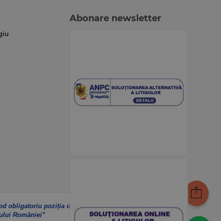
Abonare newsletter
giu
od obligatoriu poziția oficială a Uniunii Europene sau a
ului României”