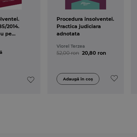
lventei.
Procedura insolventei.
85/2014.
Practica judiciara
u pe
adnotata
ditia 5
Viorel Terzea
lă
52,00 ron
20,80 ron