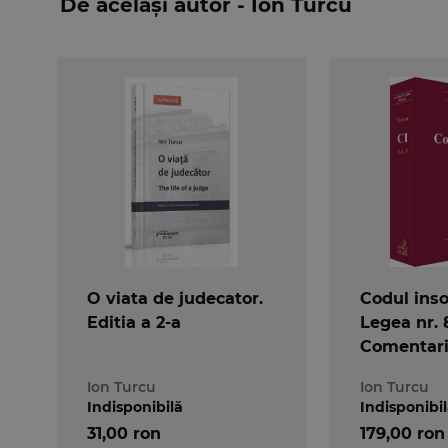
De același autor - Ion Turcu
O viata de judecator.
Codul inso
Editia a 2-a
Legea nr. 
Comentari
articole. E
Ion Turcu
Ion Turcu
Indisponibilă
Indisponibi
31,00 ron
179,00 ron