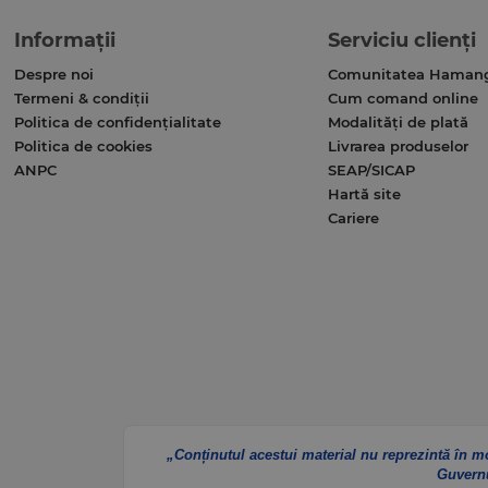
Informații
Serviciu clienți
Despre noi
Comunitatea Haman
Termeni & condiții
Cum comand online
Politica de confidențialitate
Modalități de plată
Politica de cookies
Livrarea produselor
ANPC
SEAP/SICAP
Hartă site
Cariere
„Conținutul acestui material nu reprezintă în m
Guvern