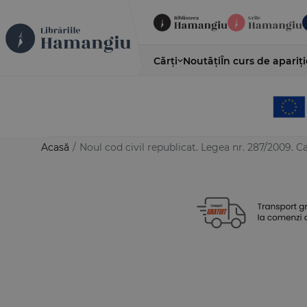
Cărți
Noutăți
În curs de apariți
Acasă
/
Noul cod civil republicat. Legea nr. 287/2009. Ca