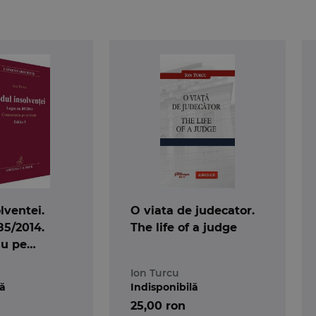
lventei.
O viata de judecator.
85/2014.
The life of a judge
u pe
ditia 5
Ion Turcu
lă
Indisponibilă
25,00 ron