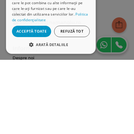
care le pot combina cu alte informații pe
care le-ați furnizat sau pe care le-au
colectat din utilizarea serviciilor lor.
Politica
de confidențialitate
distributie@hamangiu.ro
031 425 42 24
ACCEPTĂ TOATE
REFUZĂ TOT
0741 244 032
ARATĂ DETALIILE
Informații
STRICT NECESARE
Despre noi
Termeni & condiții
DE PERFORMANȚĂ
Politica de confidențialitate
Politica de cookies
DE TARGETARE
ANPC
DE FUNCŢIONALITATE
Serviciu clienți
Comunitatea Hamangiu
Cum comand online
Strict necesare
De performanță
Modalități de plată
De targetare
De funcţionalitate
Livrarea produselor
SEAP/SICAP