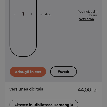
Poți ridica din
-
+
în stoc
librării.
vezi stoc
Favorit
versiunea digitală
44,00 lei
Citește în Biblioteca Hamangiu