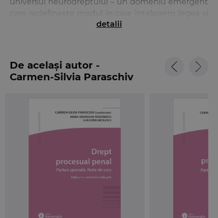
universul neurodreptului – un domeniu emergent
care redefinește modul în care înțelegem legea și
detalii
natura umană –, propunând o analiză riguroasă și
actuală a intersecției dintre drept și neuroștiințe și
oferind cititorului un cadru coerent pentru
înțelegerea comportamentului uman în context
De același autor -
juridic. Sunt explorate concepte esențiale precum
Carmen-Silvia Paraschiv
responsabilitatea penală, discernământul,
consimțământul și libertatea cognitivă, fiind
integrate perspective din psihologie,
neurobiologie și filosofie.
Structurată în șase părți, lucrarea
Neurodrept.
Fundamente, aplicații și perspective
acoperă
atât fundamentele teoretice, cât și aplicațiile
practice ale neurodreptului, de la probele
neuroștiințifice în procesul penal până la
implicațiile etice ale noilor tehnologii, adresându-
se astfel deopotrivă juriștilor, studenților și tuturor
celor interesați de transformările profunde ale