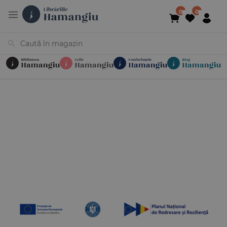
Cărți
Noutăți
În curs de apariție
Reduceri
Evenimente
Librării
Contact
Newsletter
031 425 4