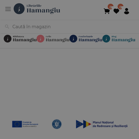
Cărți
Noutăți
În curs de apariție
Reduceri
Evenimente
Librării
Contact
Newsletter
031 425 4