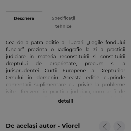
Specificații
Descriere
tehnice
Cea de–a patra editie a lucrarii „Legile fondului
funciar” prezinta o radiografie la zi a practicii
judiciare in materia reconstituirii si constituirii
dreptului de proprietate, precum si a
jurisprudentei Curtii Europene a Drepturilor
Omului in domeniu. Aceasta editie cuprinde
comentarii suplimentare cu privire la probleme
ivite frecvent in practica judiciara, cum ar fi de
exemplu: posibilitatea reconstituirii dreptului de
detalii
proprietate in situatia in care exista emis un
certificat de atestare a dreptului de proprietate,
stabilirea dreptului de proprietate conform
De același autor - Viorel
Decretului nr.42/1990, corelatia dintre procedura