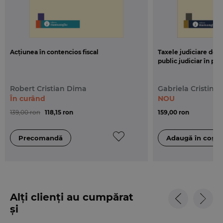
Acțiunea în contencios fiscal
Taxele judiciare de t
public judiciar în proc
Robert Cristian Dima
Gabriela Cristina 
În curând
NOU
139,00 ron
118,15 ron
159,00 ron
Alți clienți au cumpărat
și