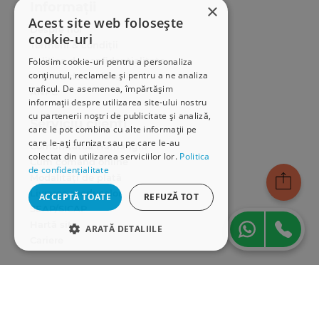
Informații
×
Acest site web folosește
Despre noi
cookie-uri
Termeni & condiții
Politica de confidențialitate
Folosim cookie-uri pentru a personaliza
conținutul, reclamele și pentru a ne analiza
Politica de cookies
traficul. De asemenea, împărtășim
ANPC
informații despre utilizarea site-ului nostru
cu partenerii noștri de publicitate și analiză,
Serviciu clienți
care le pot combina cu alte informații pe
care le-ați furnizat sau pe care le-au
Comunitatea Hamangiu
colectat din utilizarea serviciilor lor.
Politica
Cum comand online
de confidențialitate
Modalități de plată
Livrarea produselor
ACCEPTĂ TOATE
REFUZĂ TOT
SEAP/SICAP
Hartă site
ARATĂ DETALIILE
Cariere
STRICT NECESARE
Abonare newsletter
DE PERFORMANȚĂ
DE TARGETARE