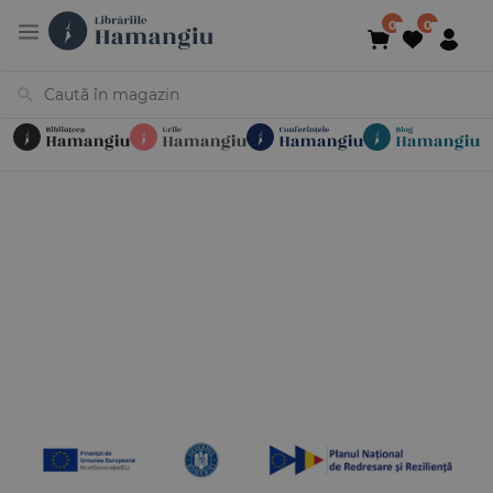
Cărți
Noutăți
În curs de apariție
Reduceri
Evenimente
Librării
Contact
Newsletter
031 425 4