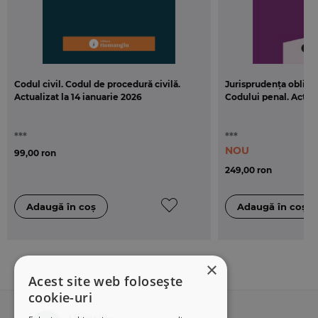
Codul civil. Codul de procedură civilă.
Jurisprudența obliga
Actualizat la 14 ianuarie 2026
Codului penal. Actua
***
***
NOU
99,00 ron
249,00 ron
×
Acest site web folosește
cookie-uri