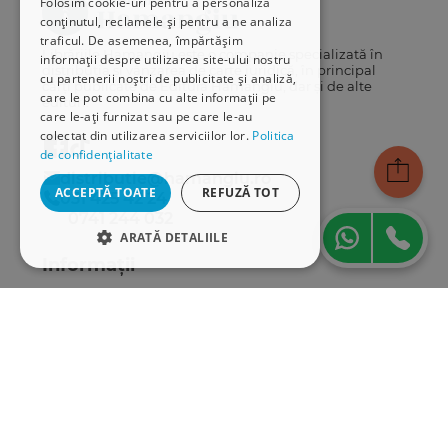
Folosim cookie-uri pentru a personaliza
conținutul, reclamele și pentru a ne analiza
traficul. De asemenea, împărtășim
Librăriile Hamangiu este o companie specializată în
informații despre utilizarea site-ului nostru
distribuția și vânzarea de carte juridică, în principal
cu partenerii noștri de publicitate și analiză,
cărți publicate de Editura Hamangiu, dar și de alte
care le pot combina cu alte informații pe
edituri.
care le-ați furnizat sau pe care le-au
colectat din utilizarea serviciilor lor.
Politica
de confidențialitate
distributie@hamangiu.ro
ACCEPTĂ TOATE
REFUZĂ TOT
031 425 42 24
0741 244 032
ARATĂ DETALIILE
Informații
STRICT NECESARE
Despre noi
DE PERFORMANȚĂ
Termeni & condiții
Politica de confidențialitate
DE TARGETARE
Politica de cookies
ANPC
DE FUNCŢIONALITATE
Serviciu clienți