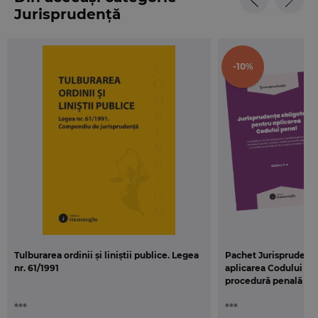
Jurisprudență
Jurisprudența obligatorie pentru aplicarea
Codului penal
, ediția a 5-a și
Jurisprudența
obligatorie pentru aplicarea Codului de
procedură penală
, ediția a 5-a.
-10%
Tulburarea ordinii și liniștii publice. Legea
Pachet Jurisprudența
nr. 61/1991
aplicarea Codului pen
procedură penală
***
***