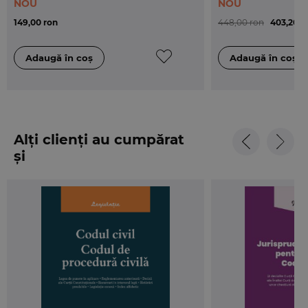
NOU
NOU
149,00 ron
448,00 ron
403,20 r
Alți clienți au cumpărat
și