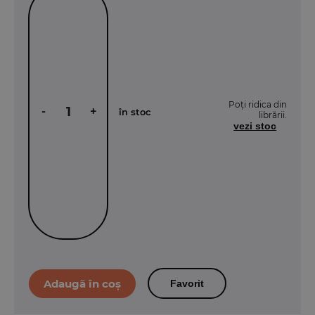
Poți ridica din
-
+
în stoc
librării.
vezi stoc
Favorit