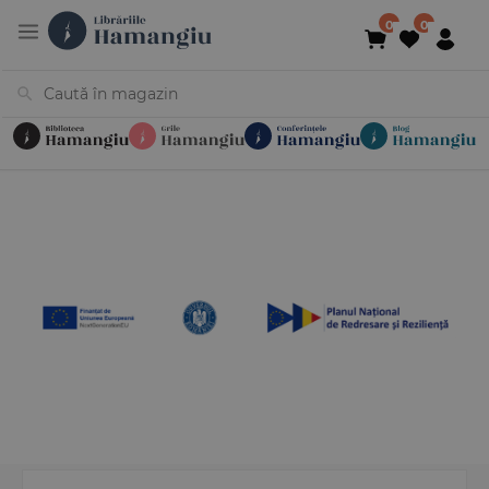
Cărți
Noutăți
În curs de apariție
Reduceri
Evenimente
Librării
Contact
Newsletter
031 425 4