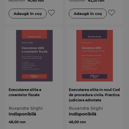
69,00 ron
41,40 ron
72,00 ron
43,20 ron
Executarea silita a
Executarea silita in noul Cod
creantelor fiscale
de procedura civila. Practica
judiciara adnotata
Ruxandra Sirghi
Ruxandra Sirghi
Indisponibilă
Indisponibilă
48,00 ron
46,00 ron