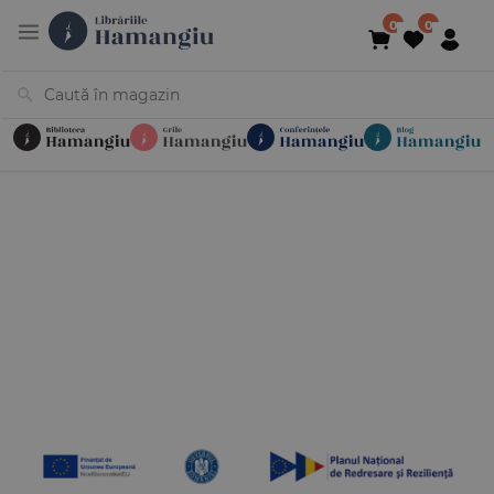
Cărți
Noutăți
În curs de apariție
Reduceri
Evenimente
Librării
Contact
Newsletter
031 425 4