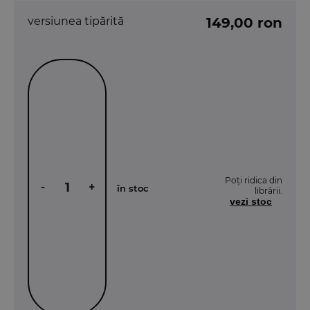
versiunea tipărită
149,00 ron
Poți ridica din
-
+
în stoc
librării.
vezi stoc