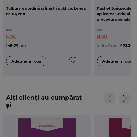
Tulburarea ordinii și liniștii publice. Legea
Pachet Jurisprudența
nr. 61/1991
aplicarea Codului pen
procedură penală
***
***
NOU
NOU
149,00 ron
448,00 ron
403,20 r
Alți clienți au cumpărat
și