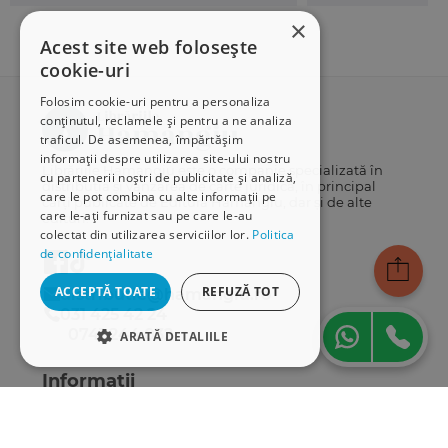
×
Acest site web folosește
cookie-uri
Folosim cookie-uri pentru a personaliza
conținutul, reclamele și pentru a ne analiza
traficul. De asemenea, împărtășim
informații despre utilizarea site-ului nostru
Librăriile Hamangiu este o companie specializată în
cu partenerii noștri de publicitate și analiză,
distribuția și vânzarea de carte juridică, în principal
care le pot combina cu alte informații pe
cărți publicate de Editura Hamangiu, dar și de alte
care le-ați furnizat sau pe care le-au
edituri.
colectat din utilizarea serviciilor lor.
Politica
de confidențialitate
ACCEPTĂ TOATE
REFUZĂ TOT
distributie@hamangiu.ro
031 425 42 24
0741 244 032
ARATĂ DETALIILE
STRICT NECESARE
Informații
DE PERFORMANȚĂ
Despre noi
Termeni & condiții