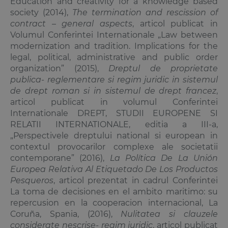
Education and creativity for a knowledge based
society (2014),
The termination and rescission of
contract – general aspects
, articol publicat in
Volumul Conferintei Internationale „Law between
modernization and tradition. Implications for the
legal, political, administrative and public order
organization” (2015),
Dreptul de proprietate
publica- reglementare si regim juridic in sistemul
de drept roman si in sistemul de drept francez
,
articol publicat in volumul Conferintei
Internationale DREPT, STUDII EUROPENE SI
RELATII INTERNATIONALE, editia a III-a,
„Perspectivele dreptului national si european in
contextul provocarilor complexe ale societatii
contemporane” (2016),
La Política De La Unión
Europea Relativa Al Etiquetado De Los Productos
Pesqueros
, articol prezentat in cadrul Conferintei
La toma de decisiones en el ambito maritimo: su
repercusion en la cooperacion internacional, La
Coruña, Spania, (2016),
Nulitatea si clauzele
considerate nescrise- regim juridic
, articol publicat