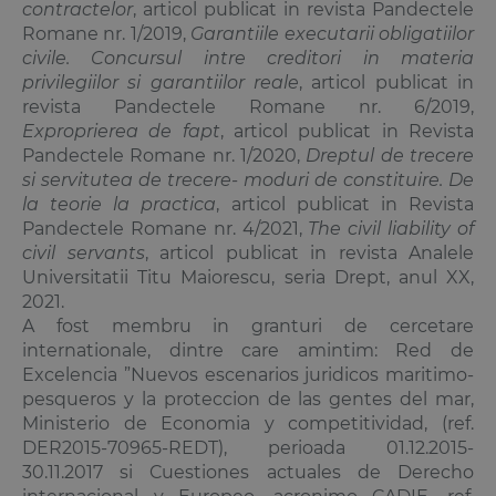
contractelor
, articol publicat in revista Pandectele
Romane nr. 1/2019,
Garantiile executarii obligatiilor
civile. Concursul intre creditori in materia
privilegiilor si garantiilor reale
, articol publicat in
revista Pandectele Romane nr. 6/2019,
Exproprierea de fapt
, articol publicat in Revista
Pandectele Romane nr. 1/2020,
Dreptul de trecere
si servitutea de trecere- moduri de constituire. De
la teorie la practica
, articol publicat in Revista
Pandectele Romane nr. 4/2021,
The civil liability of
civil servants
, articol publicat in revista Analele
Universitatii Titu Maiorescu, seria Drept, anul XX,
2021.
A fost membru in granturi de cercetare
internationale, dintre care amintim: Red de
Excelencia ”Nuevos escenarios juridicos maritimo-
pesqueros y la proteccion de las gentes del mar,
Ministerio de Economia y competitividad, (ref.
DER2015-70965-REDT), perioada 01.12.2015-
30.11.2017 si Cuestiones actuales de Derecho