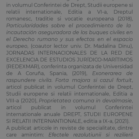
in volumul Conferintei de Drept, Studii europene si
relatii internationale, Editia a VI-a, Dreptul
romanesc, traditie si vocatie europeana (2018),
Particularidades sobre el procedimiento de la
incautación aseguradora de los buques civiles en
el Derecho rumano y sus efectos en el espacio
europeo
, (coautor lector univ. Dr.
Madalina Dinu
),
JORNADAS INTERNACIONALES DE LA RED DE
EXCELENCIA DE ESTUDIOS JURÍDICO-MARÍTIMOS
(REDEXMAR), conferinta organizata de Universidad
de A Coruña, Spania, (2019),
Exonerarea de
raspundere civila. Forta majora si cazul fortuit
,
articol publicat in volumul Conferintei de Drept,
Studii europene si relatii internationale, Editia a
VIII-a (2020),
Proprietatea comuna in devalmasie
,
articol publicat in volumul Conferintei
internationale anuale DREPT, STUDII EUROPENE
SI RELATII INTERNANTIONALE, editia a IX-a, (2021).
A publicat articole in reviste de specialitate, dintre
care amintim:
Efectele rezolutiunii si rezilierii