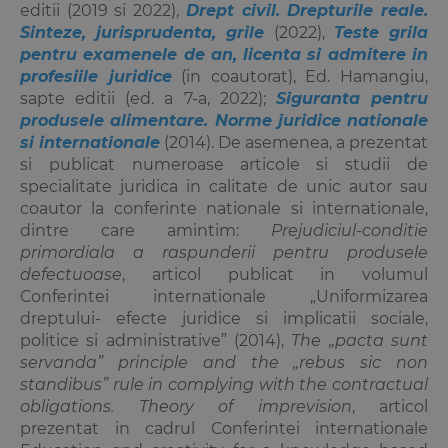
editii (2019 si 2022),
Drept civil. Drepturile reale.
Sinteze, jurisprudenta, grile
(2022),
Teste grila
pentru examenele de an, licenta si admitere in
profesiile juridice
(in coautorat), Ed. Hamangiu,
sapte editii (ed. a 7-a, 2022);
Siguranta pentru
produsele alimentare. Norme juridice nationale
si internationale
(2014). De asemenea, a prezentat
si publicat numeroase articole si studii de
specialitate juridica in calitate de unic autor sau
coautor la conferinte nationale si internationale,
dintre care amintim:
Prejudiciul-conditie
primordiala a raspunderii pentru produsele
defectuoase
, articol publicat in volumul
Conferintei internationale „Uniformizarea
dreptului- efecte juridice si implicatii sociale,
politice si administrative” (2014),
The „pacta sunt
servanda” principle and the „rebus sic non
standibus” rule in complying with the contractual
obligations. Theory of imprevision
, articol
prezentat in cadrul Conferintei internationale