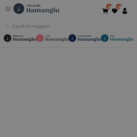
Cărți
Noutăți
În curs de apariție
Reduceri
Evenimente
Librării
Contact
Newsletter
031 425 4