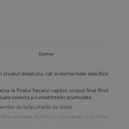
Sumar
 studiul dreptului, cat si elementele specifice
la finalul fiecarui capitol, scopul final fiind
valuare corecta a cunostintelor acumulate.
entilor de la facultatile de drept.
ca detaliata. Autorii au considerat ca si viitorii
lor, deoarece acestea constituie principalele