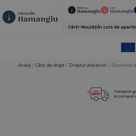
Cărți
Noutăți
În curs de apariți
Acasă
/
Cărți de drept
/
Dreptul afacerilor
/
Elemente de