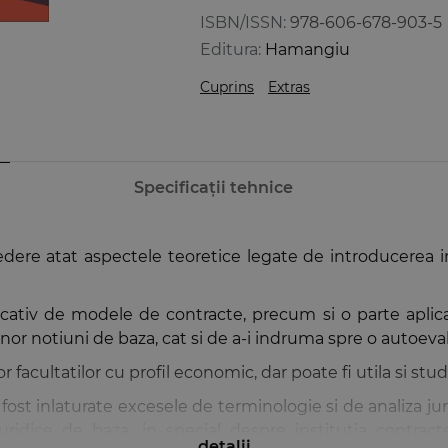
ISBN/ISSN:
978-606-678-903-5
Editura:
Hamangiu
Cuprins
Extras
Specificații tehnice
edere atat aspectele teoretice legate de introducerea in
iv de modele de contracte, precum si o parte aplicativa 
 unor notiuni de baza, cat si de a-i indruma spre o autoe
 facultatilor cu profil economic, dar poate fi utila si stud
st inlaturate excesele de terminologie si de analiza juridi
ridice de baza, in special despre institutia contracte
detalii