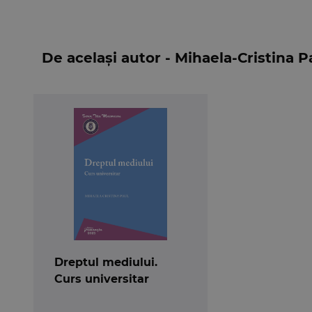
instrumente prin care se deruleaza viata econ
De același autor - Mihaela-Cristina P
Dreptul mediului.
Curs universitar