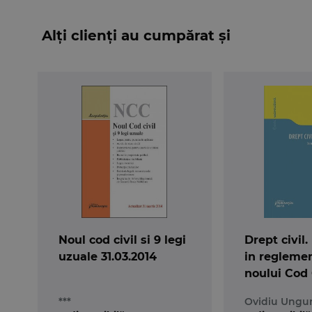
Alți clienți au cumpărat și
Noul cod civil si 9 legi
Drept civil
uzuale 31.03.2014
in regleme
noului Cod C
Editia a 2-a
***
Ovidiu Ungu