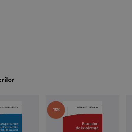
rilor
-15%