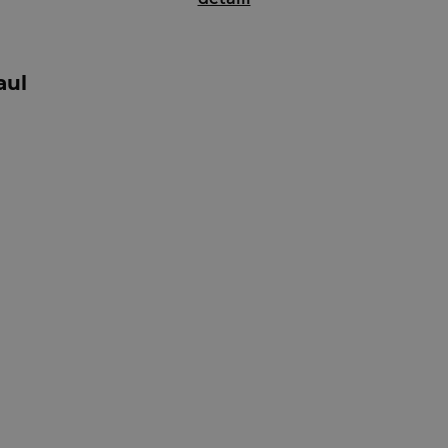
omica.
aul