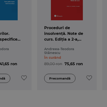
Proceduri de
ilor.
insolvență. Note de
specifice
curs. Ediția a 2-a,
 de
revizuită și adaugită
odora
Andreea-Teodora
Teste-grilă
Stănescu
Caiet de
În curând
41,65 ron
89,00 ron
75,65 ron