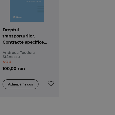
Dreptul
transporturilor.
Contracte specifice
activității de
Andreea-Teodora
transport. Ediția a 8-a
Stănescu
NOU
100,00 ron