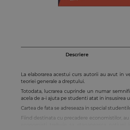
Descriere
La elaborarea acestui curs autorii au avut in v
teoriei generale a dreptului.
Totodata, lucrarea cuprinde un numar semnificat
acela de a-i ajuta pe studenti atat in insusirea
Cartea de fata se adreseaza in special studentilor
Fiind destinata cu precadere economistilor, au fo
economisti trebuie sa stapaneasca notiuni ju