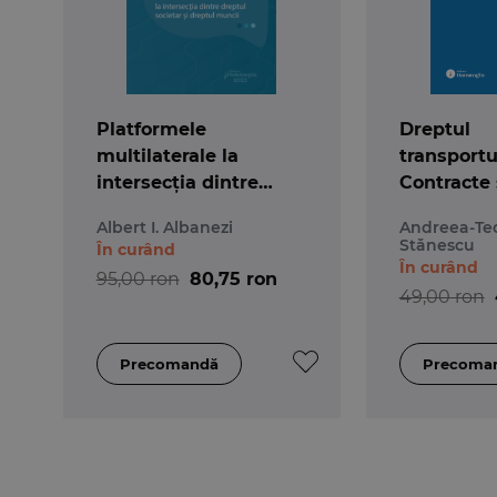
Platformele
Dreptul
multilaterale la
transportur
intersecția dintre
Contracte 
dreptul societar și
activității
Albert I. Albanezi
Andreea-Te
dreptul muncii
transport. 
Stănescu
În curând
și spețe. 
În curând
95,00 ron
80,75 ron
seminar
49,00 ron