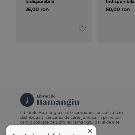
Indisponibilă
Indisponibilă
25,00 ron
60,00 ron
Librăriile Hamangiu este o companie specializată în
distribuția și vânzarea de carte juridică, în principal
cărți publicate de Editura Hamangiu, dar și de alte
edituri.
×