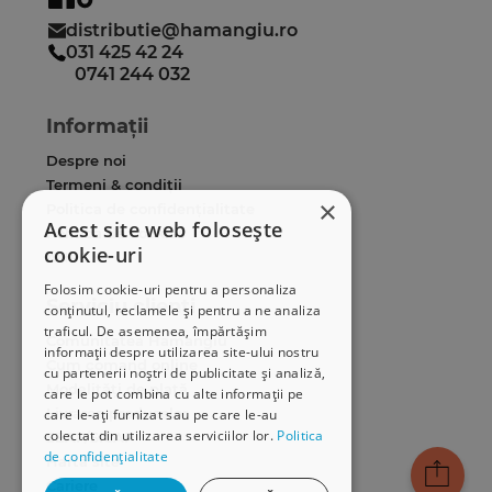
distributie@hamangiu.ro
031 425 42 24
0741 244 032
Informații
Despre noi
Termeni & condiții
×
Politica de confidențialitate
Acest site web folosește
Politica de cookies
cookie-uri
ANPC
Folosim cookie-uri pentru a personaliza
Serviciu clienți
conținutul, reclamele și pentru a ne analiza
traficul. De asemenea, împărtășim
Comunitatea Hamangiu
informații despre utilizarea site-ului nostru
Cum comand online
cu partenerii noștri de publicitate și analiză,
Modalități de plată
care le pot combina cu alte informații pe
Livrarea produselor
care le-ați furnizat sau pe care le-au
colectat din utilizarea serviciilor lor.
Politica
SEAP/SICAP
de confidențialitate
Hartă site
Cariere