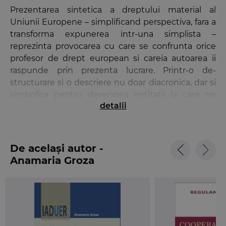
Prezentarea sintetica a dreptului material al
Uniunii Europene – simplificand perspectiva, fara a
transforma expunerea intr-una simplista –
reprezinta provocarea cu care se confrunta orice
profesor de drept european si careia autoarea ii
raspunde prin prezenta lucrare. Printr-o de-
structurare si o descriere nu doar diacronica, dar si
simbolica pentru devenirea entitatii la care ne
detalii
referim astazi ca fiind Uniunea Europeana – dupa
liniile de forta ale Pietei interne, Uniunii Economice
si Monetare, respectiv ale Intreprinderilor si
consumatorilor, autoarea a creat un instrument
De același autor -
util pentru teoreticienii si practicienii domeniului.
Anamaria Groza
Lucrarea de fata se doreste a fi o completare a
cursului „Uniunea Europeana: drept institutional”,
impunandu-se analiza fenomenului european atat
din perspectiva institutionala, cat si materiala.