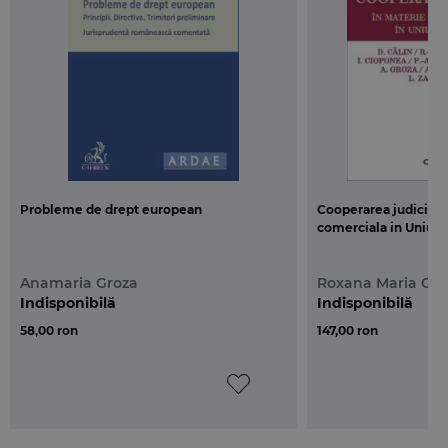
Din cuprins:
• piata comuna/piata interna
• analiza/prezentarea celor 4 libertati
fundamentale: libera circulatie a persoanelor,
bunurilor, serviciilor si capitalului
• notificarea de catre state a normelor care pot
constitui MEERC
• un spatiu european al diplomelor
Probleme de drept european
Cooperarea judiciara 
• politica economica
comerciala in Uniun
• criza euro: cauze, solutii si perspective
• acorduri intre intreprinderi, decizii ale asocierilor
Anamaria Groza
Roxana Maria Cal
de intreprinderi si practici concertate
Indisponibilă
Indisponibilă
incompatibile cu piata interna
58,00 ron
147,00 ron
• abuzul de pozitie dominanta
• emergenta unui drept al consumatorilor.
Puncte forte:
• prezentare sintetica a dreptului material al
Uniunii Europene