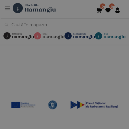
Cărți
Noutăți
În curs de apariție
Reduceri
Evenimente
Librării
Contact
Newsletter
031 425 4