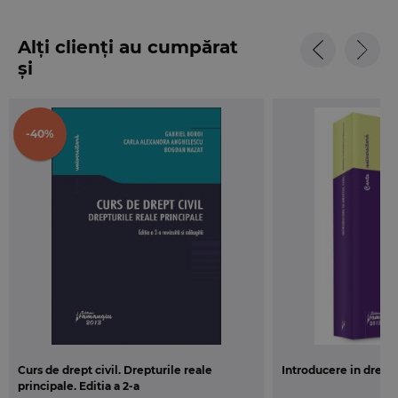
• o abordare accesibila si riguros structurata
• sunt valorificate reglementarile actuale
Alți clienți au cumpărat
europene
și
• se recurge la un numar mare de solutii
jurisprudentiale ale instantelor europene
• ample referinte bibliografice (puncte de vedere
-40%
exprimate atat in literatura juridica romaneasca,
cat si in cea straina de specialitate).
Curs de drept civil. Drepturile reale
Introducere in dreptu
principale. Editia a 2-a