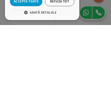
ACCEPTĂ TOATE
REFUZĂ TOT
Abonare newsletter
ARATĂ DETALIILE
STRICT NECESARE
DE PERFORMANȚĂ
DE TARGETARE
DE FUNCŢIONALITATE
Strict necesare
De performanță
De targetare
De funcţionalitate
Cookie-urile strict necesare permit
funcționalitatea principală a site-ului web,
cum ar fi autentificarea utilizatorului și
gestionarea contului. Site-ul web nu poate fi
utilizat corect fără cookie-uri strict necesare.
„Conținutul acestui material nu reprezintă în mod
Furnizor
/