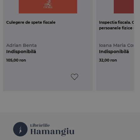
Practicienilor in fiscalitate, functionarilor statului cu
atributii in combaterea fraudei fiscale,
cercetatorilor in domeniul finantelor publice,
Culegere de spete fiscale
Inspectia fiscala. Ghi
studentilor si in general publicului larg preocupat
persoanele fizice si j
de conditiile asigurarii serviciilor publice ale
statului.
Adrian Benta
Ioana Maria Cost
Indisponibilă
Indisponibilă
105,00 ron
32,00 ron