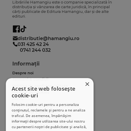
Librăriile Hamangiu este o companie specializată în
distribuția și vânzarea de carte juridică, în principal
cărți publicate de Editura Hamangiu, dar și de alte
edituri.
distributie@hamangiu.ro
031 425 42 24
0741 244 032
Informații
Despre noi
Termeni & condiții
×
Politica de confidențialitate
Acest site web folosește
Politica de cookies
cookie-uri
ANPC
Folosim cookie-uri pentru a personaliza
conținutul, reclamele și pentru a ne analiza
Serviciu clienți
traficul. De asemenea, împărtășim
Comunitatea Hamangiu
informații despre utilizarea site-ului nostru
cu partenerii noștri de publicitate și analiză,
Cum comand online