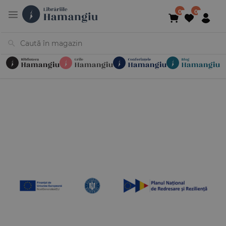
Cărți
Noutăți
În curs de apariție
Reduceri
Evenimente
Librării
Contact
Newsletter
031 425 4