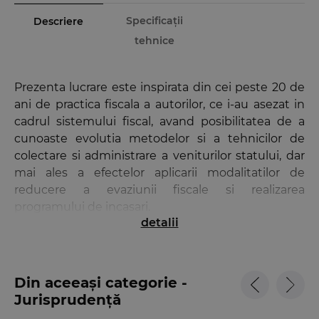
Specificații
Descriere
tehnice
Prezenta lucrare este inspirata din cei peste 20 de
ani de practica fiscala a autorilor, ce i-au asezat in
cadrul sistemului fiscal, avand posibilitatea de a
cunoaste evolutia metodelor si a tehnicilor de
colectare si administrare a veniturilor statului, dar
mai ales a efectelor aplicarii modalitatilor de
reducere a evaziunii fiscale si realizarea
programului de incasari.
detalii
Scopul acestui demers editorial este identificarea,
studierea si cunoasterea modalitatilor si a
tehnicilor de manifestare a evaziunii fiscale, in
Din aceeași categorie -
special a fraudei fiscale de tip carusel, pentru
Jurisprudență
realizarea eficienta a activitatii de identificare si
detectare in stadiul incipient a intentiei de frauda